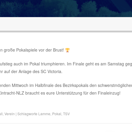
 große Pokalspiele vor der Brust!
fstieg auch im Pokal triumphieren. Im Finale geht es am Samstag ge
hr auf der Anlage des SC Victoria.
den Mittwoch im Halbfinale des Bezirkspokals den schwerstmögliche
tracht-NLZ braucht es eure Unterstützung für den Finaleinzug!
ll
,
Verein
|
Schlagworte
Lamme
,
Pokal
,
TSV