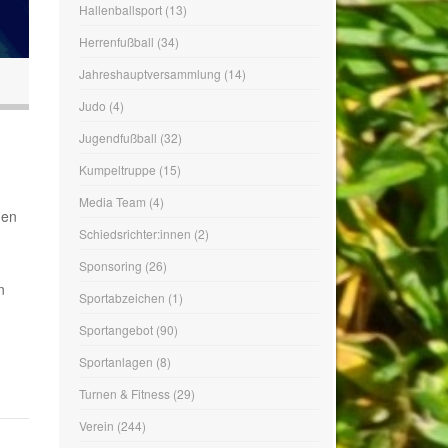
Jugendfußball
(32)
Kumpeltruppe
(15)
Media Team
(4)
Schiedsrichter:innen
(2)
Sponsoring
(26)
Sportabzeichen
(1)
Sportangebot
(90)
gen
Sportanlagen
(8)
Turnen & Fitness
(29)
n
Verein
(244)
Vorstand
(1)
Wandern
(1)
Yoga
(2)
WIR SIND DABEI…