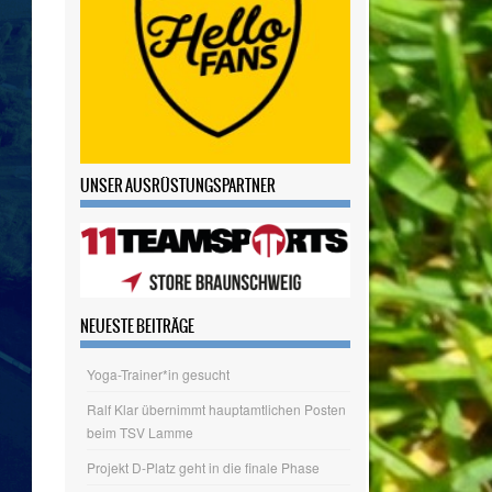
UNSER AUSRÜSTUNGSPARTNER
NEUESTE BEITRÄGE
Yoga-Trainer*in gesucht
Ralf Klar übernimmt hauptamtlichen Posten
beim TSV Lamme
Projekt D-Platz geht in die finale Phase
Wir wagen den Schritt ins Hauptamt
Tag des Sportabzeichens am 20.06.
ARCHIV
Archiv