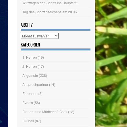
KATEGORIEN
1. Herren
(19)
2. Herren
(17)
Allgemein
(238)
Ansprechpartner
(14)
Ehrenamt
(8)
Events
(56)
Frauen- und Mädchenfußball
(12)
Fußball
(87)
Hallenballsport
(13)
Herrenfußball
(34)
Jahreshauptversammlung
(14)
Judo
(4)