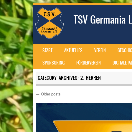
TSV Germania L
SKIP TO CONTENT
START
AKTUELLES
VEREIN
GESCHIC
MENU
SPONSORING
FÖRDERVEREIN
DIGITALE T
CATEGORY ARCHIVES:
2. HERREN
←
Older posts
Post navigation