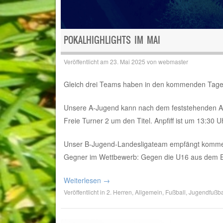
POKALHIGHLIGHTS IM MAI
Veröffentlicht am
23. Mai 2025
von
webmaster
Gleich drei Teams haben in den kommenden Tagen
Unsere A-Jugend kann nach dem feststehenden Au
Freie Turner 2 um den Titel. Anpfiff ist um 13:30 U
Unser B-Jugend-Landesligateam empfängt kommen
Gegner im Wettbewerb: Gegen die U16 aus dem Ein
Weiterlesen
→
Veröffentlicht in
2. Herren
,
Allgemein
,
Fußball
,
Jugendfußba