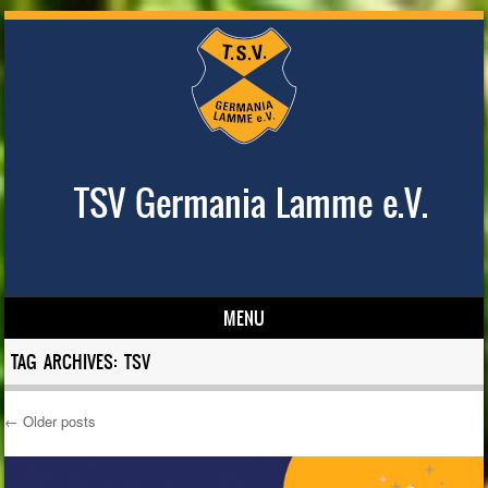
TSV Germania Lamme e.V.
MENU
Skip to content
TAG ARCHIVES:
TSV
←
Older posts
Post navigation