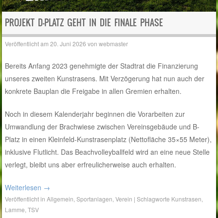
PROJEKT D-PLATZ GEHT IN DIE FINALE PHASE
Veröffentlicht am
20. Juni 2026
von
webmaster
Bereits Anfang 2023 genehmigte der Stadtrat die Finanzierung
unseres zweiten Kunstrasens. Mit Verzögerung hat nun auch der
konkrete Bauplan die Freigabe in allen Gremien erhalten.
Noch in diesem Kalenderjahr beginnen die Vorarbeiten zur
Umwandlung der Brachwiese zwischen Vereinsgebäude und B-
Platz in einen Kleinfeld-Kunstrasenplatz (Nettofläche 35×55 Meter),
inklusive Flutlicht. Das Beachvolleyballfeld wird an eine neue Stelle
verlegt, bleibt uns aber erfreulicherweise auch erhalten.
Weiterlesen
→
Veröffentlicht in
Allgemein
,
Sportanlagen
,
Verein
|
Schlagworte
Kunstrasen
,
Lamme
,
TSV