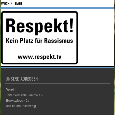
WIR SIND DABEI…
UNSERE ADRESSEN
Verein:
TSV Germania Lamme e.V.
Beekswiese 49a
38116 Braunschweig