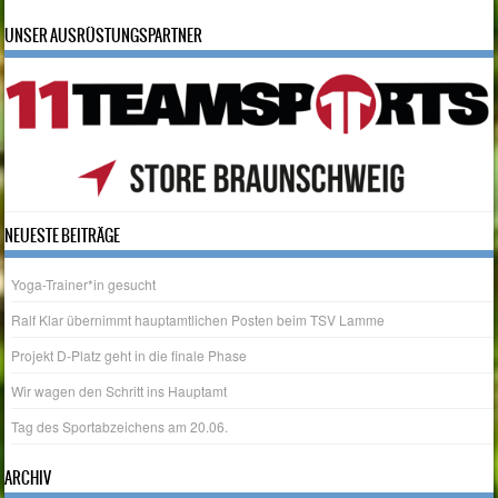
UNSER AUSRÜSTUNGSPARTNER
NEUESTE BEITRÄGE
Yoga-Trainer*in gesucht
Ralf Klar übernimmt hauptamtlichen Posten beim TSV Lamme
Projekt D-Platz geht in die finale Phase
Wir wagen den Schritt ins Hauptamt
Tag des Sportabzeichens am 20.06.
ARCHIV