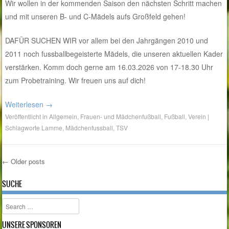
Wir wollen in der kommenden Saison den nächsten Schritt machen
und mit unseren B- und C-Mädels aufs Großfeld gehen!
DAFÜR SUCHEN WIR vor allem bei den Jahrgängen 2010 und
2011 noch fussballbegeisterte Mädels, die unseren aktuellen Kader
verstärken. Komm doch gerne am 16.03.2026 von 17-18.30 Uhr
zum Probetraining. Wir freuen uns auf dich!
Weiterlesen
→
Veröffentlicht in
Allgemein
,
Frauen- und Mädchenfußball
,
Fußball
,
Verein
|
Schlagworte
Lamme
,
Mädchenfussball
,
TSV
←
Older posts
Post navigation
SUCHE
Search
UNSERE SPONSOREN