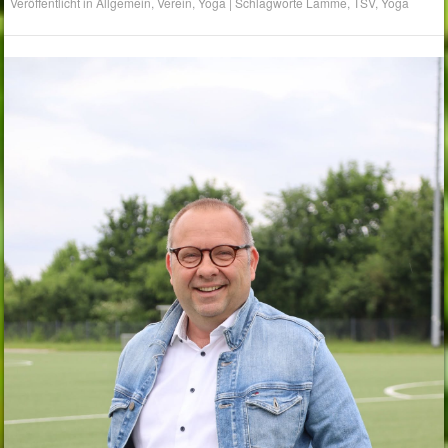
Veröffentlicht in
Allgemein
,
Verein
,
Yoga
|
Schlagworte
Lamme
,
TSV
,
Yoga