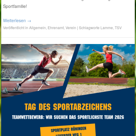
Sportfamilie!
Weiterlesen
→
Veröffentlicht in
Allgemein
,
Ehrenamt
,
Verein
|
Schlagworte
Lamme
,
TSV