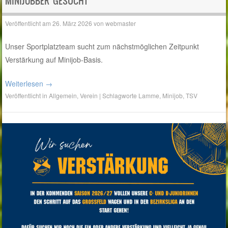
MINIJOBBER GESUCHT
Veröffentlicht am
26. März 2026
von
webmaster
Unser Sportplatzteam sucht zum nächstmöglichen Zeitpunkt
Verstärkung auf Minijob-Basis.
Weiterlesen
→
Veröffentlicht in
Allgemein
,
Verein
|
Schlagworte
Lamme
,
Minijob
,
TSV