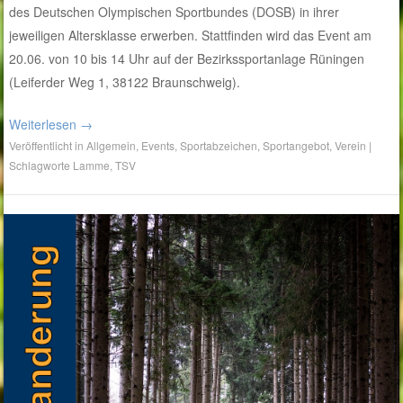
des Deutschen Olympischen Sportbundes (DOSB) in ihrer
jeweiligen Altersklasse erwerben. Stattfinden wird das Event am
20.06. von 10 bis 14 Uhr auf der Bezirkssportanlage Rüningen
(Leiferder Weg 1, 38122 Braunschweig).
Weiterlesen
→
Veröffentlicht in
Allgemein
,
Events
,
Sportabzeichen
,
Sportangebot
,
Verein
|
Schlagworte
Lamme
,
TSV