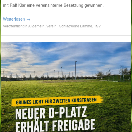
mit Ralf Klar eine vereinsinterne Besetzung gewinnen.
Weiterlesen
→
Veröffentlicht in
Allgemein
,
Verein
|
Schlagworte
Lamme
,
TSV