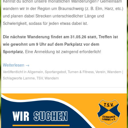
Kennst du schon unsere monatlichen Wanderungen? Gemeinsam
wandern wir in der Region um Braunschweig (z. B. Elm, Harz, etc.)
und planen dabei Strecken unterschiedlicher Länge und
Schwierigkeit, sodass für jeden etwas dabei ist.
Die nächste Wanderung findet am 31.05.26 statt, Treffen ist
wie gewohnt um 9 Uhr auf dem Parkplatz vor dem
Sportplatz.
Eine Anmeldung ist zwingend erforderlich!
Weiterlesen
→
Veröffentlicht in
Allgemein
,
Sportangebot
,
Turnen & Fitness
,
Verein
,
Wandern
|
Schlagworte
Lamme
,
TSV
,
Wandern