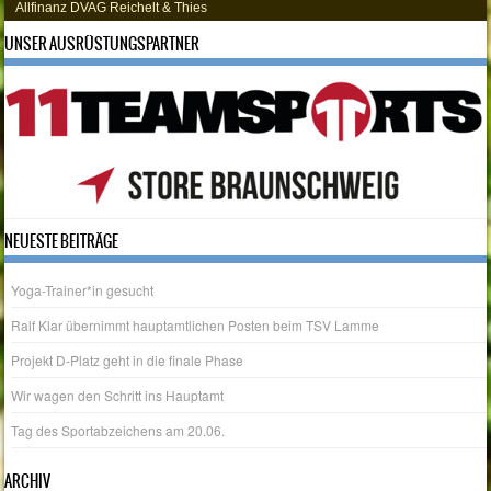
Allfinanz DVAG Reichelt & Thies
UNSER AUSRÜSTUNGSPARTNER
NEUESTE BEITRÄGE
Yoga-Trainer*in gesucht
Ralf Klar übernimmt hauptamtlichen Posten beim TSV Lamme
Projekt D-Platz geht in die finale Phase
Wir wagen den Schritt ins Hauptamt
Tag des Sportabzeichens am 20.06.
ARCHIV