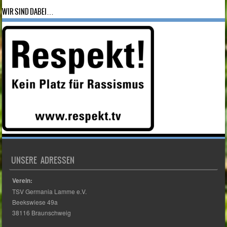
WIR SIND DABEI…
UNSERE ADRESSEN
Verein:
TSV Germania Lamme e.V.
Beekswiese 49a
38116 Braunschweig