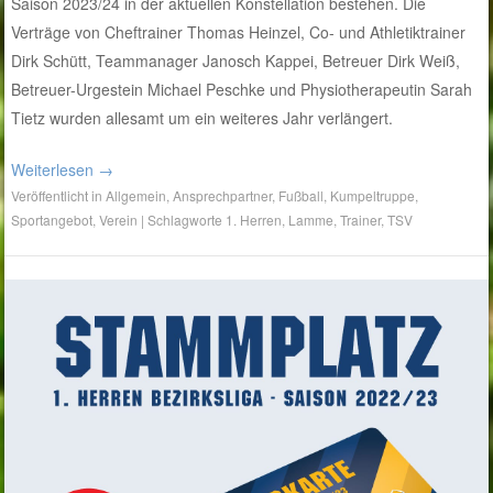
Saison 2023/24 in der aktuellen Konstellation bestehen. Die
Verträge von Cheftrainer Thomas Heinzel, Co- und Athletiktrainer
Dirk Schütt, Teammanager Janosch Kappei, Betreuer Dirk Weiß,
Betreuer-Urgestein Michael Peschke und Physiotherapeutin Sarah
Tietz wurden allesamt um ein weiteres Jahr verlängert.
Weiterlesen
→
Veröffentlicht in
Allgemein
,
Ansprechpartner
,
Fußball
,
Kumpeltruppe
,
Sportangebot
,
Verein
|
Schlagworte
1. Herren
,
Lamme
,
Trainer
,
TSV