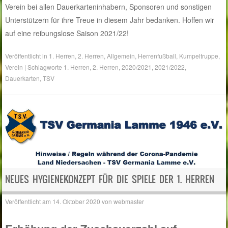
Verein bei allen Dauerkarteninhabern, Sponsoren und sonstigen
Unterstützern für ihre Treue in diesem Jahr bedanken. Hoffen wir
auf eine reibungslose Saison 2021/22!
Veröffentlicht in
1. Herren
,
2. Herren
,
Allgemein
,
Herrenfußball
,
Kumpeltruppe
,
Verein
|
Schlagworte
1. Herren
,
2. Herren
,
2020/2021
,
2021/2022
,
Dauerkarten
,
TSV
NEUES HYGIENEKONZEPT FÜR DIE SPIELE DER 1. HERREN
Veröffentlicht am
14. Oktober 2020
von
webmaster