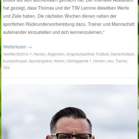
hat gezeigt, dass Thomas und der TSV Lamme dieselben Werte
und Ziele haben. Die nächsten Wochen dienen neben der
sportlichen Rückrundenvorbereitung dazu, Trainer und Mannschaft
aufeinander einzustellen und sich kennenzulernen.“
Weiterlesen
→
Veröffentlicht in
1. Herren
,
Allgemein
,
Ansprechpartner
,
Fußball
,
Herrenfußball
,
Kumpeltruppe
,
Sportangebot
,
Verein
|
Schlagworte
1. Herren
,
neu
,
Trainer
,
TSV