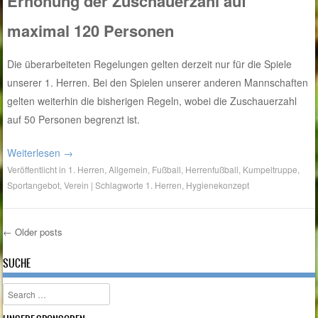
Erhöhung der Zuschauerzahl auf
maximal 120 Personen
Die überarbeiteten Regelungen gelten derzeit nur für die Spiele
unserer 1. Herren. Bei den Spielen unserer anderen Mannschaften
gelten weiterhin die bisherigen Regeln, wobei die Zuschauerzahl
auf 50 Personen begrenzt ist.
Weiterlesen
→
Veröffentlicht in
1. Herren
,
Allgemein
,
Fußball
,
Herrenfußball
,
Kumpeltruppe
,
Sportangebot
,
Verein
|
Schlagworte
1. Herren
,
Hygienekonzept
←
Older posts
Post navigation
SUCHE
Search