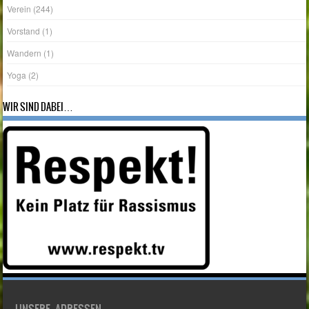
Verein
(244)
Vorstand
(1)
Wandern
(1)
Yoga
(2)
WIR SIND DABEI…
UNSERE ADRESSEN