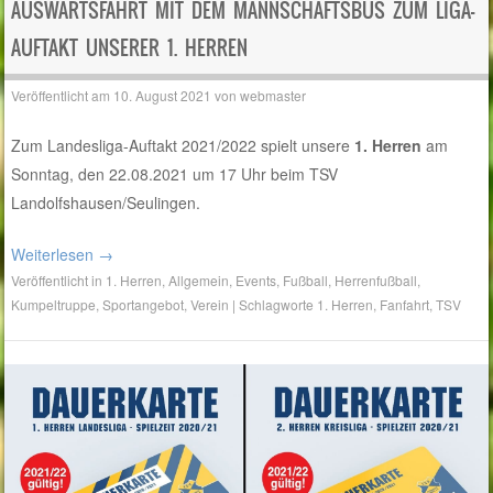
AUSWÄRTSFAHRT MIT DEM MANNSCHAFTSBUS ZUM LIGA-
AUFTAKT UNSERER 1. HERREN
Veröffentlicht am
10. August 2021
von
webmaster
Zum Landesliga-Auftakt 2021/2022 spielt unsere
1. Herren
am
Sonntag, den 22.08.2021 um 17 Uhr beim TSV
Landolfshausen/Seulingen.
Weiterlesen
→
Veröffentlicht in
1. Herren
,
Allgemein
,
Events
,
Fußball
,
Herrenfußball
,
Kumpeltruppe
,
Sportangebot
,
Verein
|
Schlagworte
1. Herren
,
Fanfahrt
,
TSV