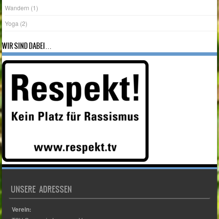
Wandern
(1)
Yoga
(2)
WIR SIND DABEI…
UNSERE ADRESSEN
Verein: