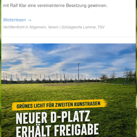
mit Ralf Klar eine vereinsinterne Besetzung gewinnen.
Weiterlesen
→
Veröffentlicht in
Allgemein
,
Verein
|
Schlagworte
Lamme
,
TSV