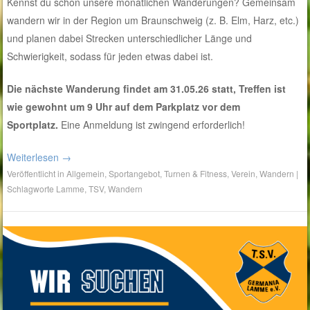
Kennst du schon unsere monatlichen Wanderungen? Gemeinsam
wandern wir in der Region um Braunschweig (z. B. Elm, Harz, etc.)
und planen dabei Strecken unterschiedlicher Länge und
Schwierigkeit, sodass für jeden etwas dabei ist.
Die nächste Wanderung findet am 31.05.26 statt, Treffen ist
wie gewohnt um 9 Uhr auf dem Parkplatz vor dem
Sportplatz.
Eine Anmeldung ist zwingend erforderlich!
Weiterlesen
→
Veröffentlicht in
Allgemein
,
Sportangebot
,
Turnen & Fitness
,
Verein
,
Wandern
|
Schlagworte
Lamme
,
TSV
,
Wandern