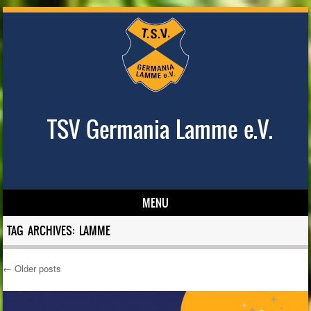
TSV Germania Lamme e.V.
MENU
Skip to content
TAG ARCHIVES:
LAMME
←
Older posts
Post navigation