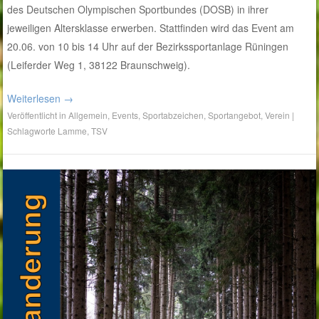
des Deutschen Olympischen Sportbundes (DOSB) in ihrer
jeweiligen Altersklasse erwerben. Stattfinden wird das Event am
20.06. von 10 bis 14 Uhr auf der Bezirkssportanlage Rüningen
(Leiferder Weg 1, 38122 Braunschweig).
Weiterlesen
→
Veröffentlicht in
Allgemein
,
Events
,
Sportabzeichen
,
Sportangebot
,
Verein
|
Schlagworte
Lamme
,
TSV