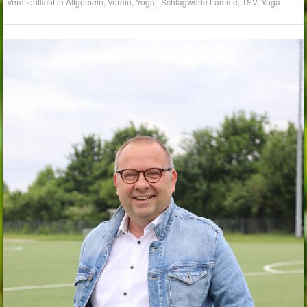
Veröffentlicht in
Allgemein
,
Verein
,
Yoga
|
Schlagworte
Lamme
,
TSV
,
Yoga