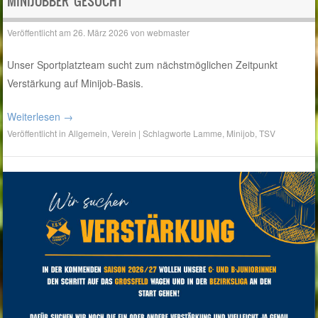
MINIJOBBER GESUCHT
Veröffentlicht am
26. März 2026
von
webmaster
Unser Sportplatzteam sucht zum nächstmöglichen Zeitpunkt
Verstärkung auf Minijob-Basis.
Weiterlesen
→
Veröffentlicht in
Allgemein
,
Verein
|
Schlagworte
Lamme
,
Minijob
,
TSV