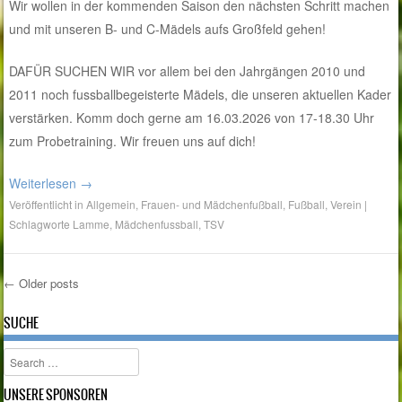
Wir wollen in der kommenden Saison den nächsten Schritt machen
und mit unseren B- und C-Mädels aufs Großfeld gehen!
DAFÜR SUCHEN WIR vor allem bei den Jahrgängen 2010 und
2011 noch fussballbegeisterte Mädels, die unseren aktuellen Kader
verstärken. Komm doch gerne am 16.03.2026 von 17-18.30 Uhr
zum Probetraining. Wir freuen uns auf dich!
Weiterlesen
→
Veröffentlicht in
Allgemein
,
Frauen- und Mädchenfußball
,
Fußball
,
Verein
|
Schlagworte
Lamme
,
Mädchenfussball
,
TSV
←
Older posts
Post navigation
SUCHE
Search
UNSERE SPONSOREN