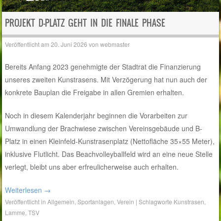
PROJEKT D-PLATZ GEHT IN DIE FINALE PHASE
Veröffentlicht am
20. Juni 2026
von
webmaster
Bereits Anfang 2023 genehmigte der Stadtrat die Finanzierung
unseres zweiten Kunstrasens. Mit Verzögerung hat nun auch der
konkrete Bauplan die Freigabe in allen Gremien erhalten.
Noch in diesem Kalenderjahr beginnen die Vorarbeiten zur
Umwandlung der Brachwiese zwischen Vereinsgebäude und B-
Platz in einen Kleinfeld-Kunstrasenplatz (Nettofläche 35×55 Meter),
inklusive Flutlicht. Das Beachvolleyballfeld wird an eine neue Stelle
verlegt, bleibt uns aber erfreulicherweise auch erhalten.
Weiterlesen
→
Veröffentlicht in
Allgemein
,
Sportanlagen
,
Verein
|
Schlagworte
Kunstrasen
,
Lamme
,
TSV