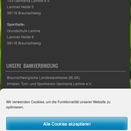
TSV Germania Lamme e.V.
Lammer Heide 5
38116 Braunschweig
Sporthalle:
Grundschule Lamme
Lammer Heide 9
38116 Braunschweig
UNSERE BANKVERBINDUNG
Braunschweigische Landessparkasse (BLSK)
Inhaber: Turn- und Sportverein Germania Lamme e.V.
IBAN: DE62 2505 0000 0001 4721 17
BIC: NOLADE2HXXX
Wir verwenden Cookies, um die Funktionalität unserer Website zu
optimieren.
INFORMATION
Alle Cookies akzeptieren