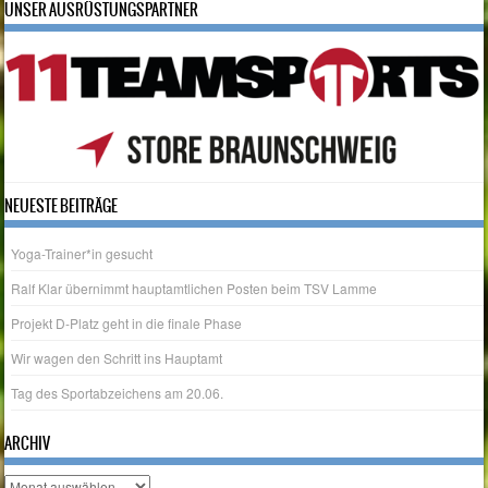
UNSER AUSRÜSTUNGSPARTNER
NEUESTE BEITRÄGE
Yoga-Trainer*in gesucht
Ralf Klar übernimmt hauptamtlichen Posten beim TSV Lamme
Projekt D-Platz geht in die finale Phase
Wir wagen den Schritt ins Hauptamt
Tag des Sportabzeichens am 20.06.
ARCHIV
Archiv