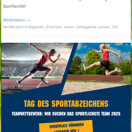
Sportfamilie!
Weiterlesen
→
Veröffentlicht in
Allgemein
,
Ehrenamt
,
Verein
|
Schlagworte
Lamme
,
TSV