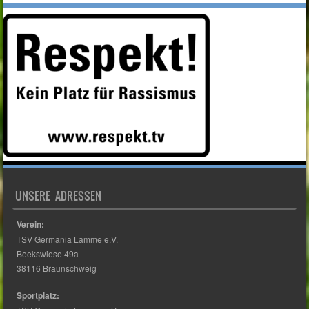
UNSERE ADRESSEN
Verein:
TSV Germania Lamme e.V.
Beekswiese 49a
38116 Braunschweig
Sportplatz: