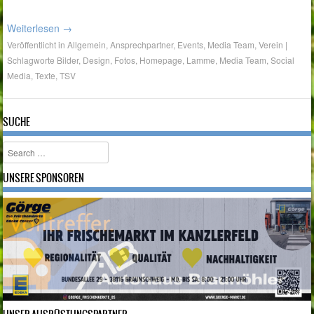
Weiterlesen
→
Veröffentlicht in
Allgemein
,
Ansprechpartner
,
Events
,
Media Team
,
Verein
|
Schlagworte
Bilder
,
Design
,
Fotos
,
Homepage
,
Lamme
,
Media Team
,
Social
Media
,
Texte
,
TSV
SUCHE
Search
UNSERE SPONSOREN