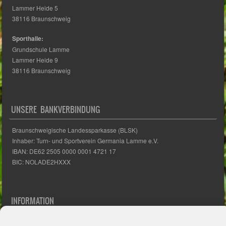
Lammer Heide 5
38116 Braunschweig
Sporthalle:
Grundschule Lamme
Lammer Heide 9
38116 Braunschweig
UNSERE BANKVERBINDUNG
Braunschweigische Landessparkasse (BLSK)
Inhaber: Turn- und Sportverein Germania Lamme e.V.
IBAN: DE62 2505 0000 0001 4721 17
BIC: NOLADE2HXXX
INFORMATION
Impressum