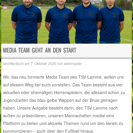
MEDIA TEAM GEHT AN DEN START
Veröffentlicht am
7. Oktober 2020
von
webmaster
Wir, das neu formierte Media Team des TSV Lamme, wollen uns
auf diesem Weg bei euch vorstellen. Das Team besteht aus vier
aktuellen oder ehemaligen Herrenspielern, die allesamt schon zu
Jugendzeiten das blau-gelbe Wappen auf der Brust getragen
haben. Unsere Aufgabe besteht darin, den TSV Lamme nach
außen zu präsentieren, unseren Mannschaften medial eine
Plattform zu bieten und aktuelle Themen rund um den Verein zu
kommunizieren – auch über den Fußball hinaus.