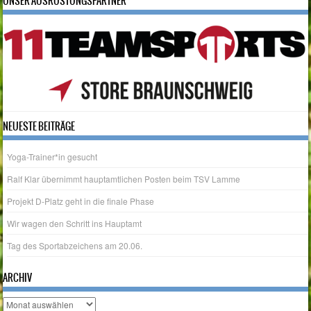
UNSER AUSRÜSTUNGSPARTNER
NEUESTE BEITRÄGE
Yoga-Trainer*in gesucht
Ralf Klar übernimmt hauptamtlichen Posten beim TSV Lamme
Projekt D-Platz geht in die finale Phase
Wir wagen den Schritt ins Hauptamt
Tag des Sportabzeichens am 20.06.
ARCHIV
Archiv