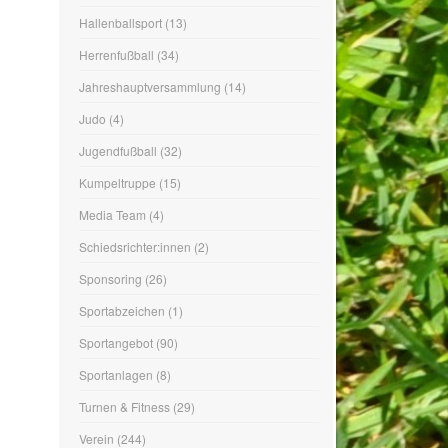
Jugendfußball
(32)
Kumpeltruppe
(15)
Media Team
(4)
Schiedsrichter:innen
(2)
Sponsoring
(26)
Sportabzeichen
(1)
Sportangebot
(90)
Sportanlagen
(8)
Turnen & Fitness
(29)
Verein
(244)
Vorstand
(1)
Wandern
(1)
Yoga
(2)
WIR SIND DABEI…