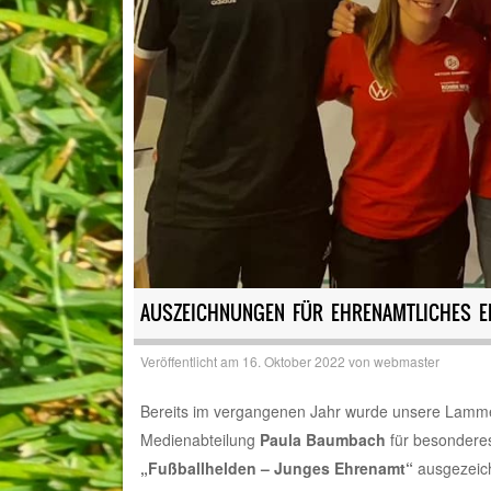
AUSZEICHNUNGEN FÜR EHRENAMTLICHES 
Veröffentlicht am
16. Oktober 2022
von
webmaster
Bereits im vergangenen Jahr wurde unsere Lammer 
Medienabteilung
Paula Baumbach
für besondere
„Fußballhelden – Junges Ehrenamt“
ausgezeic