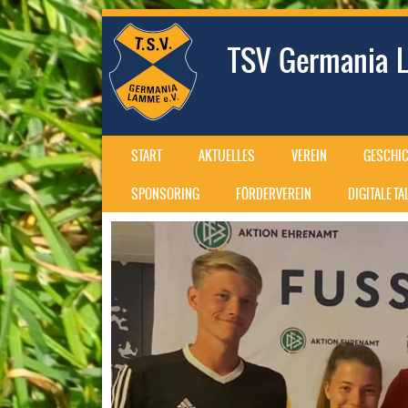
TSV Germania L
SKIP TO CONTENT
START
AKTUELLES
VEREIN
GESCHIC
MENU
SPONSORING
FÖRDERVEREIN
DIGITALE T