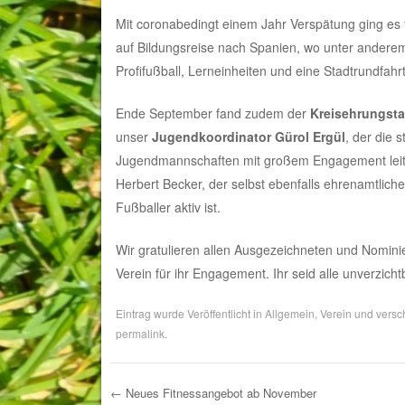
Mit coronabedingt einem Jahr Verspätung ging es 
auf Bildungsreise nach Spanien, wo unter ander
Profifußball, Lerneinheiten und eine Stadtrundfa
Ende September fand zudem der
Kreisehrungst
unser
Jugendkoordinator Gürol Ergül
, der die
Jugendmannschaften mit großem Engagement leite
Herbert Becker, der selbst ebenfalls ehrenamtlich
Fußballer aktiv ist.
Wir gratulieren allen Ausgezeichneten und Nomini
Verein für ihr Engagement. Ihr seid alle unverzicht
Eintrag wurde Veröffentlicht in
Allgemein
,
Verein
und versch
permalink
.
←
Neues Fitnessangebot ab November