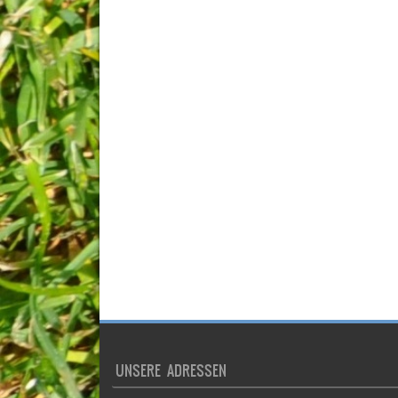
UNSERE ADRESSEN
Verein:
TSV Germania Lamme e.V.
Beekswiese 49a
38116 Braunschweig
Sportplatz:
TSV Germania Lamme e.V.