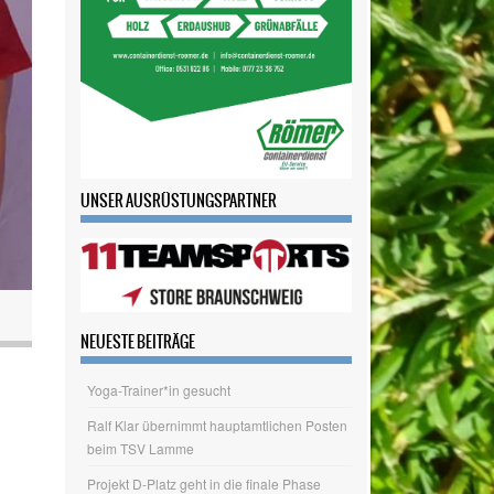
UNSER AUSRÜSTUNGSPARTNER
NEUESTE BEITRÄGE
Yoga-Trainer*in gesucht
Ralf Klar übernimmt hauptamtlichen Posten
beim TSV Lamme
Projekt D-Platz geht in die finale Phase
Wir wagen den Schritt ins Hauptamt
Tag des Sportabzeichens am 20.06.
ARCHIV
Archiv