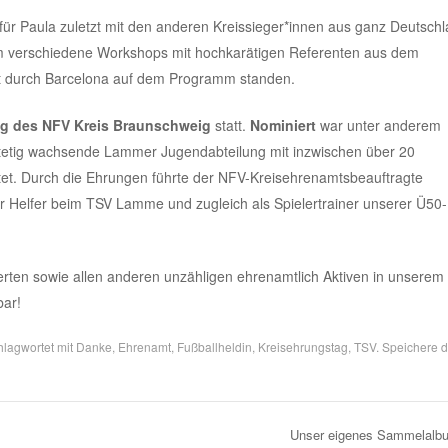
für Paula zuletzt mit den anderen Kreissieger*innen aus ganz Deutsch
em verschiedene Workshops mit hochkarätigen Referenten aus dem
hrt durch Barcelona auf dem Programm standen.
ag des NFV Kreis Braunschweig
statt.
Nominiert
war unter anderem
 stetig wachsende Lammer Jugendabteilung mit inzwischen über 20
t. Durch die Ehrungen führte der NFV-Kreisehrenamtsbeauftragte
er Helfer beim TSV Lamme und zugleich als Spielertrainer unserer Ü50-
erten sowie allen anderen unzähligen ehrenamtlich Aktiven in unserem
bar!
lagwortet mit
Danke
,
Ehrenamt
,
Fußballheldin
,
Kreisehrungstag
,
TSV
. Speichere 
Unser eigenes Sammelal