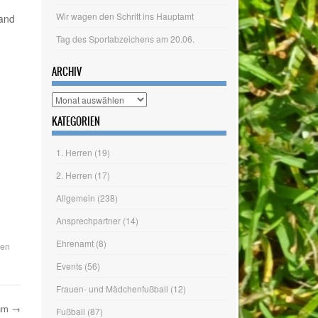
land
KATEGORIEN
1. Herren
(19)
2. Herren
(17)
Allgemein
(238)
Ansprechpartner
(14)
Ehrenamt
(8)
Events
(56)
Frauen- und Mädchenfußball
(12)
Fußball
(87)
Hallenballsport
(13)
den
Herrenfußball
(34)
Jahreshauptversammlung
(14)
Judo
(4)
bum
→