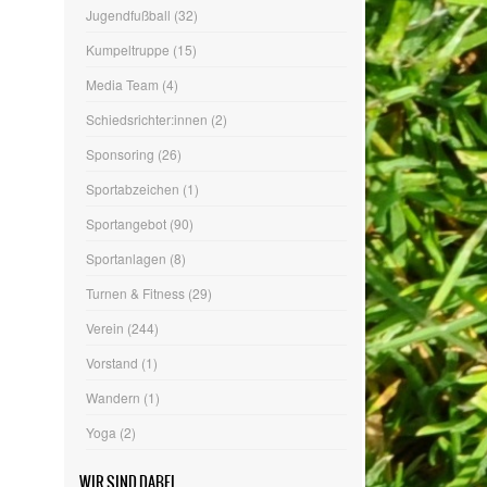
Jugendfußball
(32)
Kumpeltruppe
(15)
Media Team
(4)
Schiedsrichter:innen
(2)
Sponsoring
(26)
Sportabzeichen
(1)
Sportangebot
(90)
Sportanlagen
(8)
Turnen & Fitness
(29)
Verein
(244)
Vorstand
(1)
Wandern
(1)
Yoga
(2)
WIR SIND DABEI…