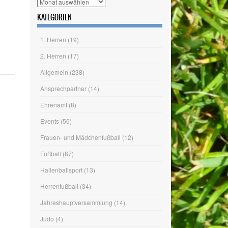
KATEGORIEN
1. Herren
(19)
2. Herren
(17)
Allgemein
(238)
Ansprechpartner
(14)
Ehrenamt
(8)
Events
(56)
Frauen- und Mädchenfußball
(12)
Fußball
(87)
Hallenballsport
(13)
Herrenfußball
(34)
Jahreshauptversammlung
(14)
Judo
(4)