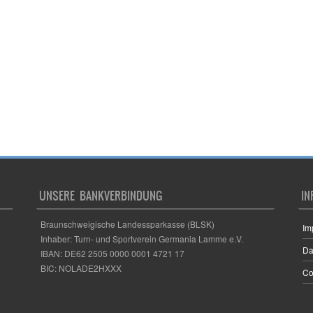
UNSERE BANKVERBINDUNG
IN
Braunschweigische Landessparkasse (BLSK)
Im
Inhaber: Turn- und Sportverein Germania Lamme e.V.
Da
IBAN: DE62 2505 0000 0001 4721 17
BIC: NOLADE2HXXX
Co