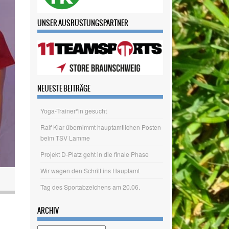
UNSER AUSRÜSTUNGSPARTNER
NEUESTE BEITRÄGE
Yoga-Trainer*in gesucht
Ralf Klar übernimmt hauptamtlichen Posten
beim TSV Lamme
Projekt D-Platz geht in die finale Phase
Wir wagen den Schritt ins Hauptamt
Tag des Sportabzeichens am 20.06.
ARCHIV
Archiv