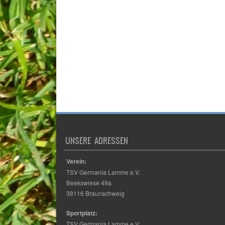
UNSERE ADRESSEN
Verein:
TSV Germania Lamme e.V.
Beekswiese 49a
38116 Braunschweig
Sportplatz:
TSV Germania Lamme e.V.