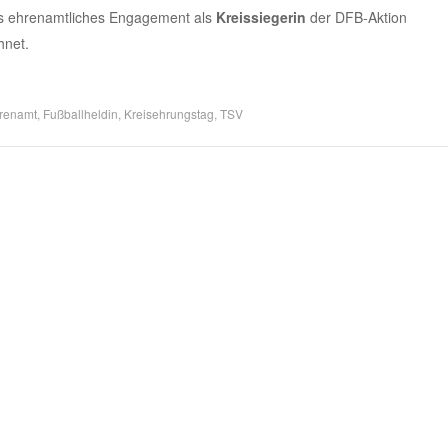
s ehrenamtliches Engagement als
Kreissiegerin
der DFB-Aktion
hnet.
renamt
,
Fußballheldin
,
Kreisehrungstag
,
TSV