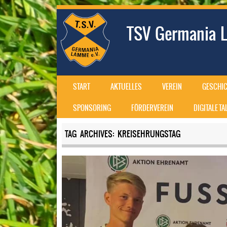
TSV Germania L
SKIP TO CONTENT
START
AKTUELLES
VEREIN
GESCHIC
MENU
SPONSORING
FÖRDERVEREIN
DIGITALE T
TAG ARCHIVES:
KREISEHRUNGSTAG