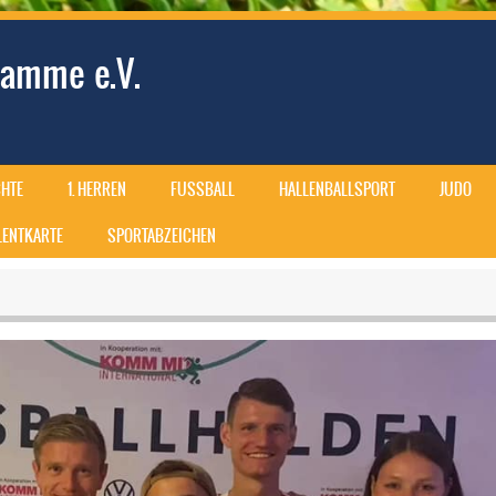
amme e.V.
HTE
1. HERREN
FUSSBALL
HALLENBALLSPORT
JUDO
ALENTKARTE
SPORTABZEICHEN