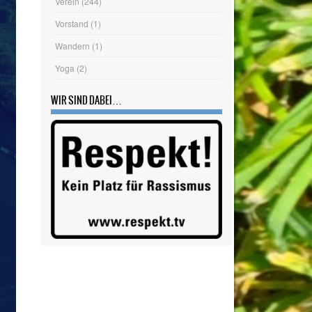
Verein
(244)
Vorstand
(1)
Wandern
(1)
Yoga
(2)
WIR SIND DABEI…