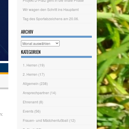
Projekt D-Platz geht in die finale Phase
Wir wagen den Schritt ins Hauptamt
Tag des Sportabzeichens am 20.06.
ARCHIV
Archiv
KATEGORIEN
1. Herren
(19)
2. Herren
(17)
Allgemein
(238)
Ansprechpartner
(14)
Ehrenamt
(8)
n:
Events
(56)
Frauen- und Mädchenfußball
(12)