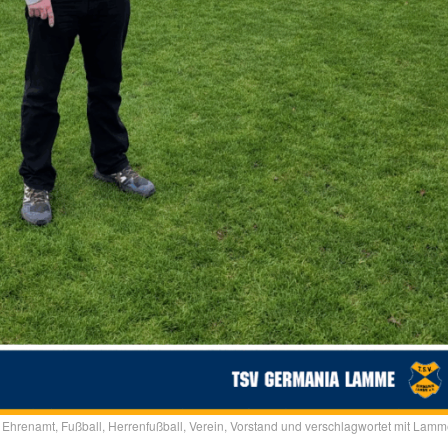
,
Ehrenamt
,
Fußball
,
Herrenfußball
,
Verein
,
Vorstand
und verschlagwortet mit
Lamm