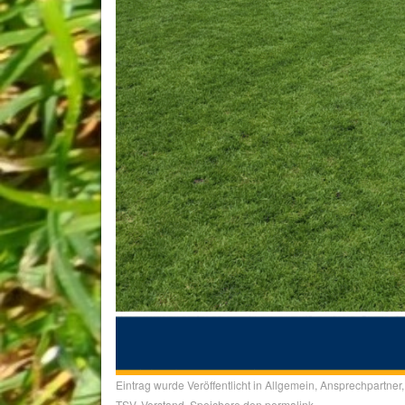
Eintrag wurde Veröffentlicht in
Allgemein
,
Ansprechpartner
TSV
,
Vorstand
. Speichere den
permalink
.