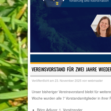
VEREINSVORSTAND FÜR ZWEI JAHRE WIEDE
Veröffentlicht am
23. November 2025
von
webmaster
Unser bisheriger Vereinsvorstand bleibt für weit
Woche wurden alle 7 Vorstandsmitglieder in ihrer 
Björn Adlung: 1. Vorsitzender