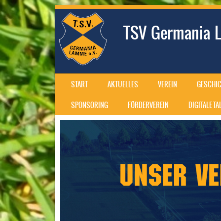
TSV Germania L
SKIP TO CONTENT
START
AKTUELLES
VEREIN
GESCHIC
MENU
SPONSORING
FÖRDERVEREIN
DIGITALE T