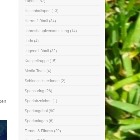
Fußball
(87)
Hallenballsport
(13)
Herrenfußball
(34)
Jahreshauptversammlung
(14)
Judo
(4)
Jugendfußball
(32)
Kumpeltruppe
(15)
Media Team
(4)
Schiedsrichter:innen
(2)
Sponsoring
(26)
ben
Sportabzeichen
(1)
Sportangebot
(90)
Sportanlagen
(8)
Turnen & Fitness
(29)