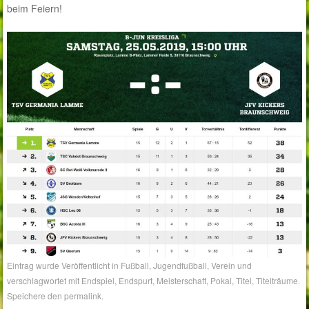
beim Feiern!
Eintrag wurde Veröffentlicht in
Fußball
,
Jugendfußball
,
Verein
und
verschlagwortet mit
Endspiel
,
Endspurt
,
Meisterschaft
,
Pokal
,
Titel
,
Titelträume
.
Speichere den
permalink
.