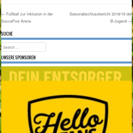
←
Fußball zur Inklusion in der
Saisonabschlussbericht 2018/19 der
SoccaFive Arena
B-Jugend
→
Post navigation
SUCHE
Search
UNSERE SPONSOREN