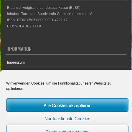
Braunschweigische Landessparkasse (BLSK)
Inhaber: Turn- und Sportverein Germania Lamme e.V.
IBAN: DE62 2505 0000 0001 4721 17
BIC: NOLADE2HXXX
INFORMATION
Impressum
Datenschutzerklärung
Cookie-Richtlinie
Wir verwenden Cookies, um die Funktionalität unserer Website zu
optimieren.
© 2026 - Powered von
LENZ
MEDIA
Alle Cookies akzeptieren
Nur funktionale Cookies
Einstellungen anzeigen