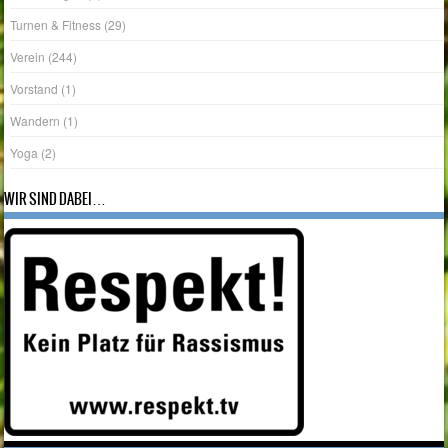
Turnen & Fitness
(29)
Verein
(244)
Vorstand
(1)
Wandern
(1)
Yoga
(2)
WIR SIND DABEI…