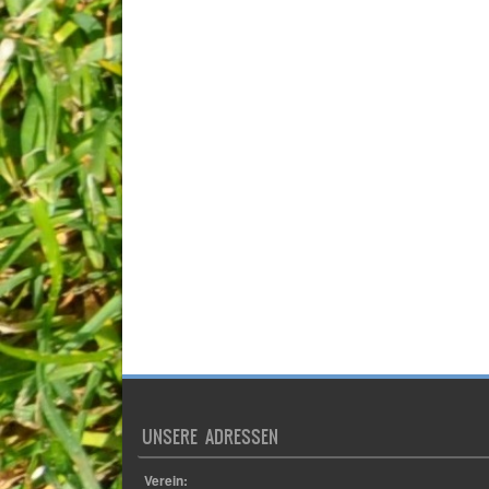
UNSERE ADRESSEN
Verein:
TSV Germania Lamme e.V.
Beekswiese 49a
38116 Braunschweig
Sportplatz: