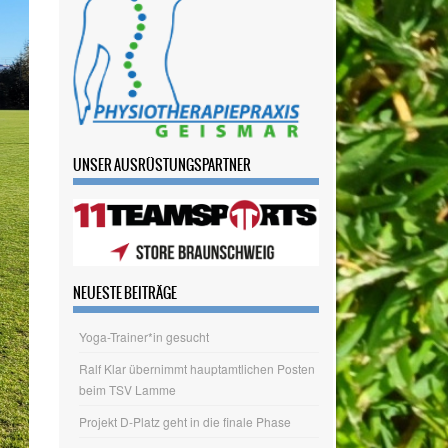
UNSER AUSRÜSTUNGSPARTNER
NEUESTE BEITRÄGE
Yoga-Trainer*in gesucht
Ralf Klar übernimmt hauptamtlichen Posten
beim TSV Lamme
Projekt D-Platz geht in die finale Phase
Wir wagen den Schritt ins Hauptamt
Tag des Sportabzeichens am 20.06.
ARCHIV