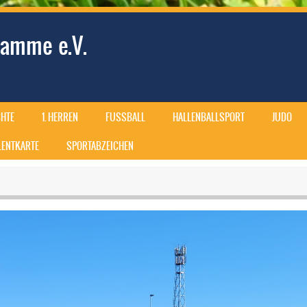
amme e.V.
HTE
1. HERREN
FUSSBALL
HALLENBALLSPORT
JUDO
ALENTKARTE
SPORTABZEICHEN