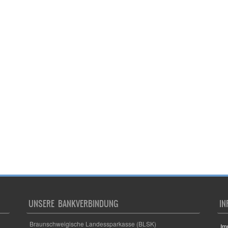
UNSERE BANKVERBINDUNG
IN
Braunschweigische Landessparkasse (BLSK)
Im
Inhaber: Turn- und Sportverein Germania Lamme e.V.
Da
IBAN: DE62 2505 0000 0001 4721 17
BIC: NOLADE2HXXX
Co