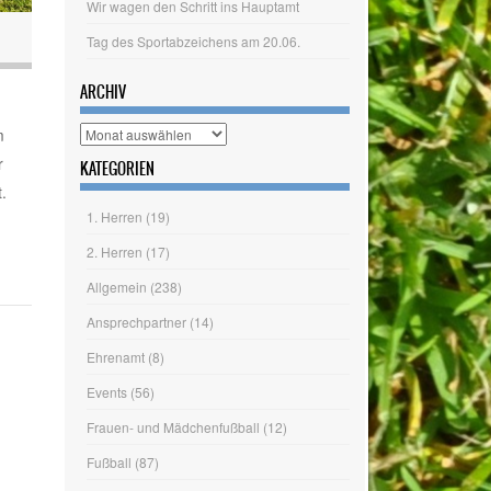
Archiv
KATEGORIEN
1. Herren
(19)
m
2. Herren
(17)
r
Allgemein
(238)
.
Ansprechpartner
(14)
Ehrenamt
(8)
Events
(56)
Frauen- und Mädchenfußball
(12)
Fußball
(87)
Hallenballsport
(13)
Herrenfußball
(34)
Jahreshauptversammlung
(14)
Judo
(4)