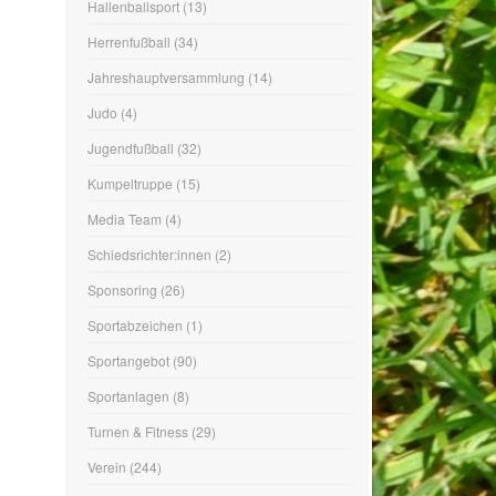
Jugendfußball
(32)
Kumpeltruppe
(15)
Media Team
(4)
Schiedsrichter:innen
(2)
Sponsoring
(26)
Sportabzeichen
(1)
Sportangebot
(90)
Sportanlagen
(8)
Turnen & Fitness
(29)
Verein
(244)
Vorstand
(1)
Wandern
(1)
Yoga
(2)