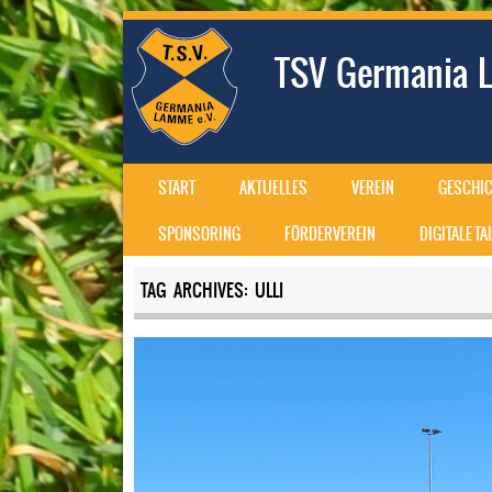
TSV Germania L
SKIP TO CONTENT
START
AKTUELLES
VEREIN
GESCHIC
MENU
SPONSORING
FÖRDERVEREIN
DIGITALE T
TAG ARCHIVES:
ULLI