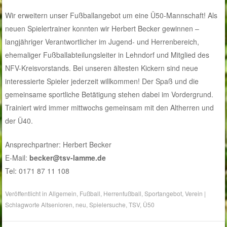
Wir erweitern unser Fußballangebot um eine Ü50-Mannschaft! Als
neuen Spielertrainer konnten wir Herbert Becker gewinnen –
langjähriger Verantwortlicher im Jugend- und Herrenbereich,
ehemaliger Fußballabteilungsleiter in Lehndorf und Mitglied des
NFV-Kreisvorstands. Bei unseren ältesten Kickern sind neue
interessierte Spieler jederzeit willkommen! Der Spaß und die
gemeinsame sportliche Betätigung stehen dabei im Vordergrund.
Trainiert wird immer mittwochs gemeinsam mit den Altherren und
der Ü40.
Ansprechpartner: Herbert Becker
E-Mail:
becker@tsv-lamme.de
Tel: 0171 87 11 108
Veröffentlicht in
Allgemein
,
Fußball
,
Herrenfußball
,
Sportangebot
,
Verein
|
Schlagworte
Altsenioren
,
neu
,
Spielersuche
,
TSV
,
Ü50