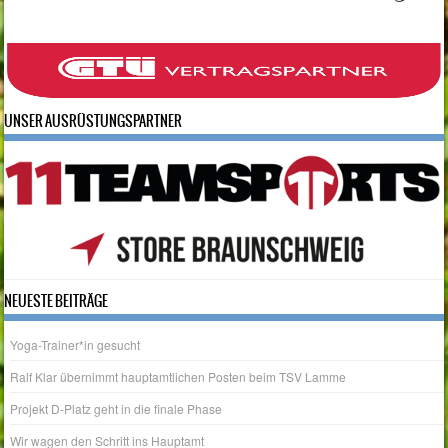
UNSER AUSRÜSTUNGSPARTNER
NEUESTE BEITRÄGE
Yoga-Trainer*in gesucht
Ralf Klar übernimmt hauptamtlichen Posten beim TSV Lamme
Projekt D-Platz geht in die finale Phase
Wir wagen den Schritt ins Hauptamt
Tag des Sportabzeichens am 20.06.