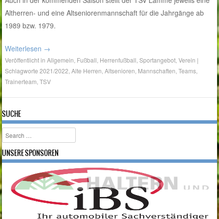
Altherren- und eine Altseniorenmannschaft für die Jahrgänge ab
1989 bzw. 1979.
Weiterlesen
→
Veröffentlicht in
Allgemein
,
Fußball
,
Herrenfußball
,
Sportangebot
,
Verein
|
Schlagworte
2021/2022
,
Alte Herren
,
Altsenioren
,
Mannschaften
,
Teams
,
Trainerteam
,
TSV
SUCHE
Search
UNSERE SPONSOREN