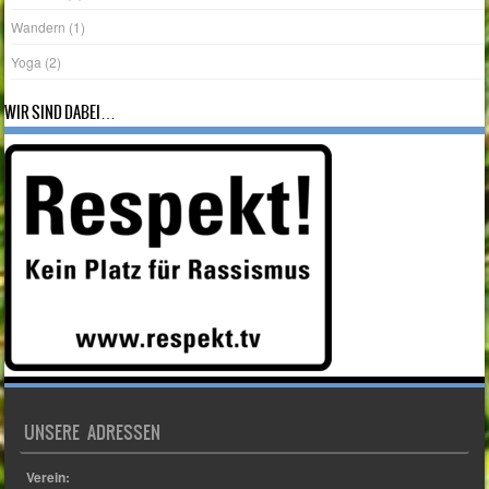
Yoga
(2)
WIR SIND DABEI…
UNSERE ADRESSEN
Verein:
TSV Germania Lamme e.V.
Beekswiese 49a