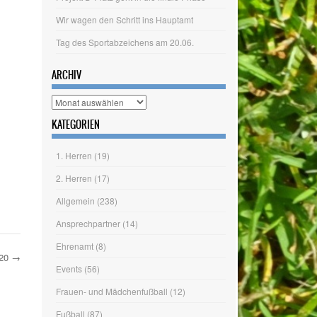
Projekt D-Platz geht in die finale Phase
Wir wagen den Schritt ins Hauptamt
Tag des Sportabzeichens am 20.06.
ARCHIV
Archiv
KATEGORIEN
1. Herren
(19)
2. Herren
(17)
Allgemein
(238)
Ansprechpartner
(14)
020
→
Ehrenamt
(8)
Events
(56)
Frauen- und Mädchenfußball
(12)