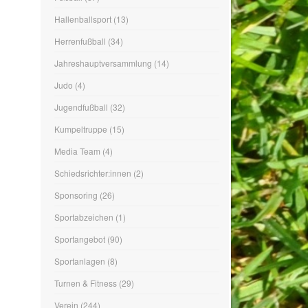
Fußball
(87)
Hallenballsport
(13)
Herrenfußball
(34)
Jahreshauptversammlung
(14)
Judo
(4)
Jugendfußball
(32)
Kumpeltruppe
(15)
Media Team
(4)
Schiedsrichter:innen
(2)
Sponsoring
(26)
Sportabzeichen
(1)
Sportangebot
(90)
Sportanlagen
(8)
Turnen & Fitness
(29)