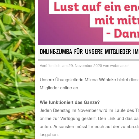
ONLINE-ZUMBA FÜR UNSERE MITGLIEDER I
Veröffentlicht am
29. November 2020
von
webmaster
Unsere Übungsleiterin Milena Wöhleke bietet die
Mitglieder online an.
Wie funktioniert das Ganze?
Jeden Dienstag im November wird im Laufe des T
online zur Verfügung gestellt. Den Link und das p
unten. Ansonsten müsst ihr euch auf der zumba.da
losgehen.