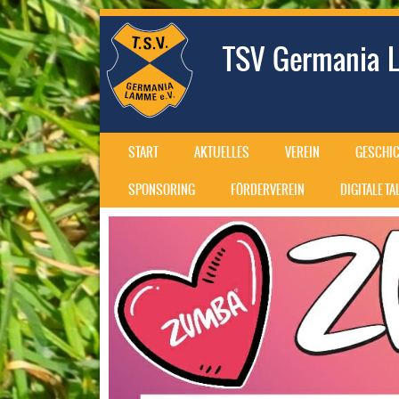
TSV Germania L
SKIP TO CONTENT
START
AKTUELLES
VEREIN
GESCHIC
MENU
SPONSORING
FÖRDERVEREIN
DIGITALE T