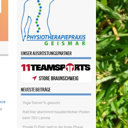
UNSER AUSRÜSTUNGSPARTNER
NEUESTE BEITRÄGE
nce
er
Yoga-Trainer*in gesucht
Ralf Klar übernimmt hauptamtlichen Posten
beim TSV Lamme