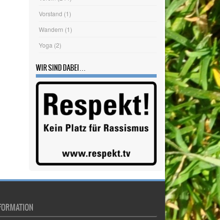
Verein
(244)
Vorstand
(1)
Wandern
(1)
Yoga
(2)
WIR SIND DABEI…
FORMATION