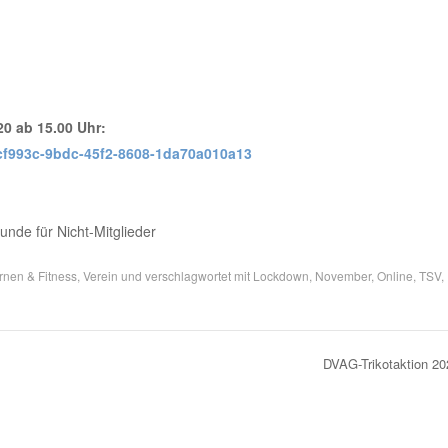
0 ab 15.00 Uhr:
fcf993c-9bdc-45f2-8608-1da70a010a13
tunde für Nicht-Mitglieder
rnen & Fitness
,
Verein
und verschlagwortet mit
Lockdown
,
November
,
Online
,
TSV
,
DVAG-Trikotaktion 2