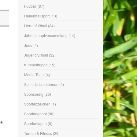
Hallenballsport
(13)
Herrenfußball
(34)
Jahreshauptversammlung
(14)
Judo
(4)
Jugendfußball
(32)
Kumpeltruppe
(15)
Media Team
(4)
Schiedsrichter:innen
(2)
Sponsoring
(26)
Sportabzeichen
(1)
Sportangebot
(90)
Sportanlagen
(8)
ie
Turnen & Fitness
(29)
Verein
(244)