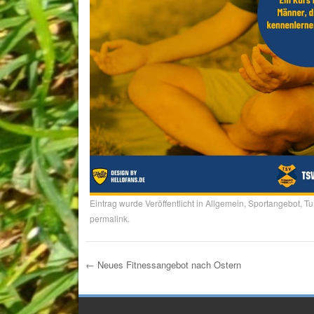
Eintrag wurde Veröffentlicht in
Allgemein
,
Sportangebot
,
Tu
permalink
.
←
Neues Fitnessangebot nach Ostern
Post navigation