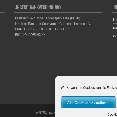
UNSERE BANKVERBINDUNG
IN
Braunschweigische Landessparkasse (BLSK)
Im
Inhaber: Turn- und Sportverein Germania Lamme e.V.
Da
IBAN: DE62 2505 0000 0001 4721 17
BIC: NOLADE2HXXX
Co
Wir verwenden Cookies, um die Funktion
Alle Cookies akzeptieren
© 2026 - Powered von
LENZ
MEDIA
Cookie