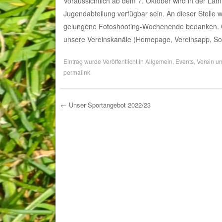
Voraussichtlich ab dem 7. Oktober wird in der L
Jugendabteilung verfügbar sein. An dieser Stelle 
gelungene Fotoshooting-Wochenende bedanken. Ge
unsere Vereinskanäle (Homepage, Vereinsapp, Soc
Eintrag wurde Veröffentlicht in
Allgemein
,
Events
,
Verein
un
permalink
.
←
Unser Sportangebot 2022/23
Post navigation