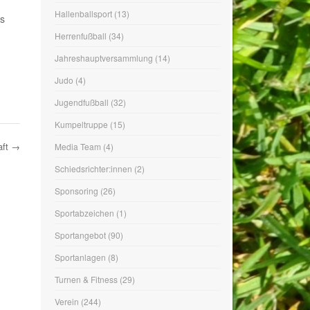
as
Hallenballsport
(13)
Herrenfußball
(34)
Jahreshauptversammlung
(14)
Judo
(4)
Jugendfußball
(32)
Kumpeltruppe
(15)
aft
→
Media Team
(4)
Schiedsrichter:innen
(2)
Sponsoring
(26)
Sportabzeichen
(1)
Sportangebot
(90)
Sportanlagen
(8)
Turnen & Fitness
(29)
Verein
(244)