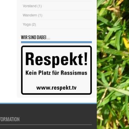
Vorstand
(1)
Wandern
(1)
Yoga
(2)
WIR SIND DABEI…
FORMATION