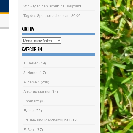
Wir wagen den Schritt ins Hauptamt
Tag des Sportabzeichens am 20.06.
ARCHIV
Archiv
KATEGORIEN
1. Herren
(19)
2. Herren
(17)
Allgemein
(238)
Ansprechpartner
(14)
Ehrenamt
(8)
Events
(56)
Frauen- und Mädchenfußball
(12)
Fußball
(87)