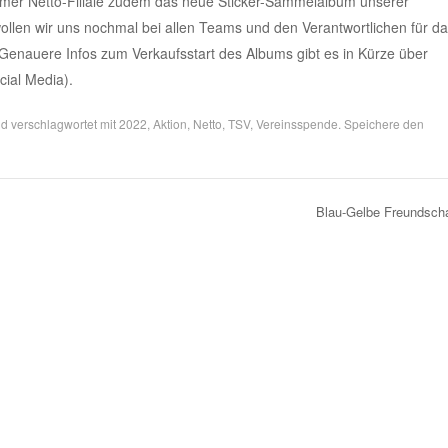
ammer Netto-Filiale zudem das neue Sticker-Sammelalbum unserer
wollen wir uns nochmal bei allen Teams und den Verantwortlichen für d
nauere Infos zum Verkaufsstart des Albums gibt es in Kürze über
ial Media).
d verschlagwortet mit
2022
,
Aktion
,
Netto
,
TSV
,
Vereinsspende
. Speichere den
Blau-Gelbe Freundsch