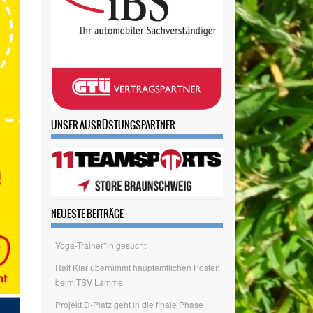
UNSER AUSRÜSTUNGSPARTNER
NEUESTE BEITRÄGE
Yoga-Trainer*in gesucht
Ralf Klar übernimmt hauptamtlichen Posten
beim TSV Lamme
Projekt D-Platz geht in die finale Phase