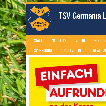
TSV Germania L
SKIP TO CONTENT
START
AKTUELLES
VEREIN
GESCHIC
MENU
SPONSORING
FÖRDERVEREIN
DIGITALE T