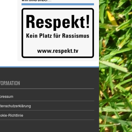
Vorstand
(1)
Wandern
(1)
Yoga
(2)
WIR SIND DABEI…
FORMATION