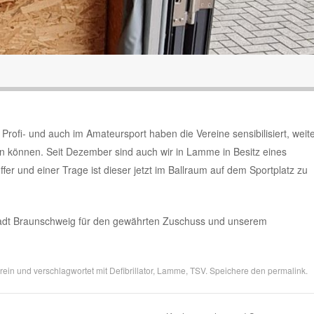
Profi- und auch im Amateursport haben die Vereine sensibilisiert, weit
ten können. Seit Dezember sind auch wir in Lamme in Besitz eines
fer und einer Trage ist dieser jetzt im Ballraum auf dem Sportplatz zu
Stadt Braunschweig für den gewährten Zuschuss und unserem
rein
und verschlagwortet mit
Defibrillator
,
Lamme
,
TSV
. Speichere den
permalink
.