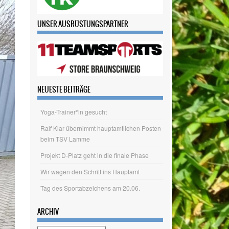
UNSER AUSRÜSTUNGSPARTNER
NEUESTE BEITRÄGE
Yoga-Trainer*in gesucht
Ralf Klar übernimmt hauptamtlichen Posten
beim TSV Lamme
Projekt D-Platz geht in die finale Phase