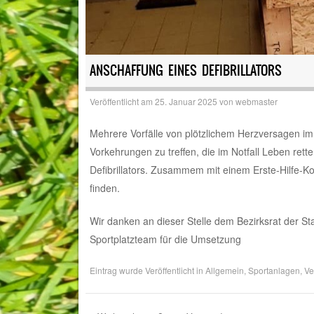
ANSCHAFFUNG EINES DEFIBRILLATORS
Veröffentlicht am
25. Januar 2025
von
webmaster
Mehrere Vorfälle von plötzlichem Herzversagen im 
Vorkehrungen zu treffen, die im Notfall Leben ret
Defibrillators. Zusammem mit einem Erste-Hilfe-Kof
finden.
Wir danken an dieser Stelle dem Bezirksrat der 
Sportplatzteam für die Umsetzung
Eintrag wurde Veröffentlicht in
Allgemein
,
Sportanlagen
,
Ve