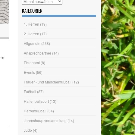
Wir wagen den Schritt ins Hauptamt
Tag des Sportabzeichens am 20.06.
ARCHIV
Archiv
KATEGORIEN
ere
1. Herren
(19)
2. Herren
(17)
Allgemein
(238)
Ansprechpartner
(14)
Ehrenamt
(8)
Events
(56)
Frauen- und Mädchenfußball
(12)
Fußball
(87)