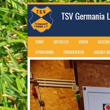
TSV Germania L
SKIP TO CONTENT
START
AKTUELLES
VEREIN
GESCHIC
MENU
SPONSORING
FÖRDERVEREIN
DIGITALE T