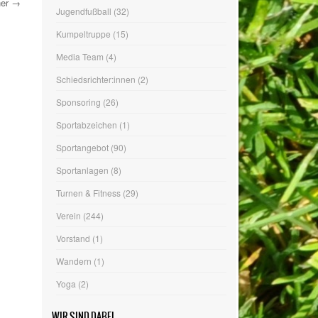
ner
→
Hallenballsport
(13)
Herrenfußball
(34)
Jahreshauptversammlung
(14)
Judo
(4)
Jugendfußball
(32)
Kumpeltruppe
(15)
Media Team
(4)
Schiedsrichter:innen
(2)
Sponsoring
(26)
Sportabzeichen
(1)
Sportangebot
(90)
Sportanlagen
(8)
Turnen & Fitness
(29)
Verein
(244)