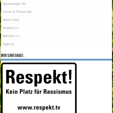
Turnen & Fitness
(29)
Verein
(244)
Vorstand
(1)
Wandern
(1)
Yoga
(2)
WIR SIND DABEI…