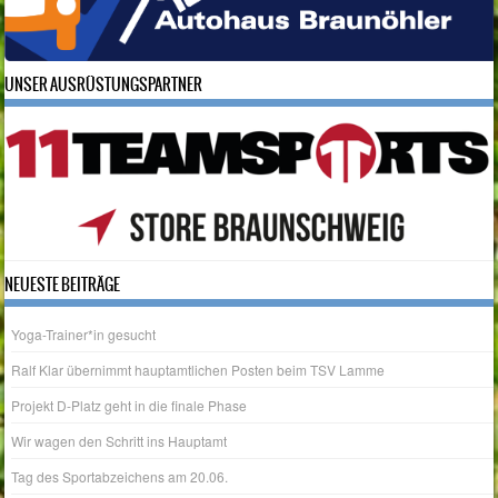
UNSER AUSRÜSTUNGSPARTNER
NEUESTE BEITRÄGE
Yoga-Trainer*in gesucht
Ralf Klar übernimmt hauptamtlichen Posten beim TSV Lamme
Projekt D-Platz geht in die finale Phase
Wir wagen den Schritt ins Hauptamt
Tag des Sportabzeichens am 20.06.