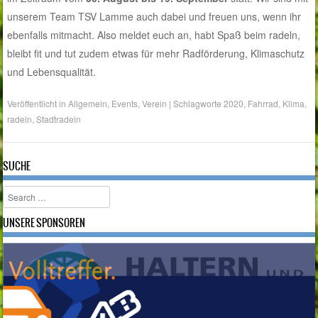
unserem Team TSV Lamme auch dabei und freuen uns, wenn ihr
ebenfalls mitmacht. Also meldet euch an, habt Spaß beim radeln,
bleibt fit und tut zudem etwas für mehr Radförderung, Klimaschutz
und Lebensqualität.
Veröffentlicht in
Allgemein
,
Events
,
Verein
|
Schlagworte
2020
,
Fahrrad
,
Klima
,
radeln
,
Stadtradeln
SUCHE
Search
UNSERE SPONSOREN