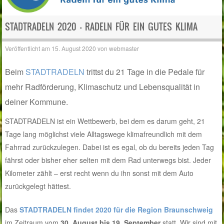
STADTRADELN 2020 – RADELN FÜR EIN GUTES KLIMA
Veröffentlicht am
15. August 2020
von
webmaster
Beim
STADTRADELN
trittst du 21 Tage in die Pedale für
mehr Radförderung, Klimaschutz und Lebensqualität in
deiner Kommune.
STADTRADELN ist ein Wettbewerb, bei dem es darum geht, 21
Tage lang möglichst viele Alltagswege klimafreundlich mit dem
Fahrrad zurückzulegen. Dabei ist es egal, ob du bereits jeden Tag
fährst oder bisher eher selten mit dem Rad unterwegs bist. Jeder
Kilometer zählt – erst recht wenn du ihn sonst mit dem Auto
zurückgelegt hättest.
Das
STADTRADELN findet 2020 für die Region Braunschweig
im Zeitraum vom
30. August bis 19. September
statt. Wir sind mit