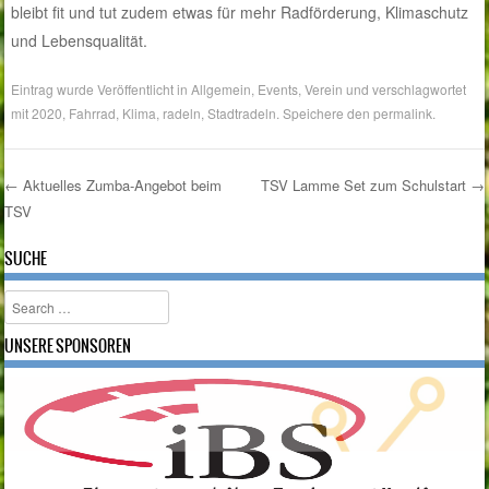
bleibt fit und tut zudem etwas für mehr Radförderung, Klimaschutz
und Lebensqualität.
Eintrag wurde Veröffentlicht in
Allgemein
,
Events
,
Verein
und verschlagwortet
mit
2020
,
Fahrrad
,
Klima
,
radeln
,
Stadtradeln
. Speichere den
permalink
.
←
Aktuelles Zumba-Angebot beim
TSV Lamme Set zum Schulstart
→
TSV
Post navigation
SUCHE
Search
UNSERE SPONSOREN