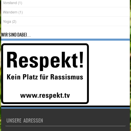
Wandern
(1)
Yoga
(2)
WIR SIND DABEI…
UNSERE ADRESSEN
Verein:
TSV Germania Lamme e.V.