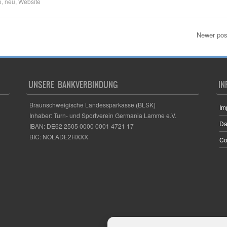
e
,
neu
,
Website
Newer po
UNSERE BANKVERBINDUNG
IN
Braunschweigische Landessparkasse (BLSK)
Im
Inhaber: Turn- und Sportverein Germania Lamme e.V.
Da
IBAN: DE62 2505 0000 0001 4721 17
BIC: NOLADE2HXXX
Co