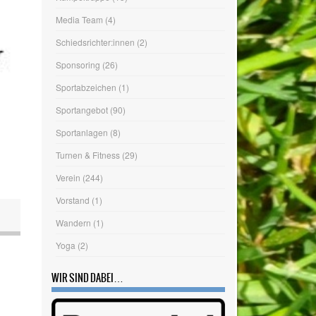
Jugendfußball
(32)
Kumpeltruppe
(15)
Media Team
(4)
Schiedsrichter:innen
(2)
Sponsoring
(26)
Sportabzeichen
(1)
Sportangebot
(90)
Sportanlagen
(8)
Turnen & Fitness
(29)
Verein
(244)
Vorstand
(1)
Wandern
(1)
Yoga
(2)
WIR SIND DABEI…