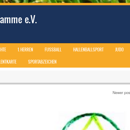
amme e.V.
HTE
1. HERREN
FUSSBALL
HALLENBALLSPORT
JUDO
ALENTKARTE
SPORTABZEICHEN
Newer po