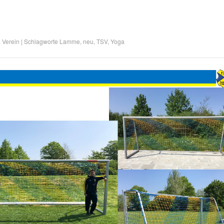
,
Verein
|
Schlagworte
Lamme
,
neu
,
TSV
,
Yoga