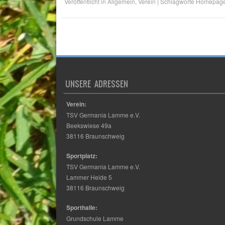
Veröffentlicht in
Allgemein
,
Verein
|
Schlagworte
Homepag
Post navigation
UNSERE ADRESSEN
Verein:
TSV Germania Lamme e.V.
Beekswiese 49a
38116 Braunschweig
Sportplatz:
TSV Germania Lamme e.V.
Lammer Heide 5
38116 Braunschweig
Sporthalle:
Grundschule Lamme