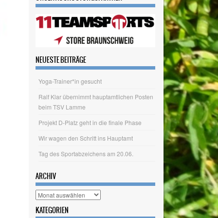
UNSER AUSRÜSTUNGSPARTNER
NEUESTE BEITRÄGE
Yoga-Trainer*in gesucht
Ralf Klar übernimmt hauptamtlichen Posten
beim TSV Lamme
Projekt D-Platz geht in die finale Phase
Wir wagen den Schritt ins Hauptamt
Tag des Sportabzeichens am 20.06.
ARCHIV
Archiv