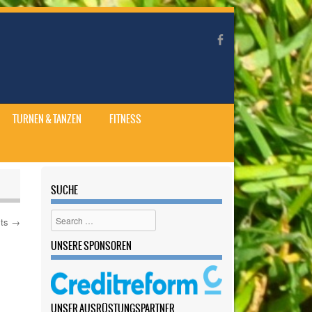
TURNEN & TANZEN
FITNESS
SUCHE
Search
sts
→
UNSERE SPONSOREN