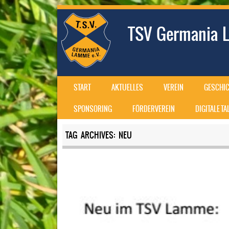
TSV Germania L
SKIP TO CONTENT
START
AKTUELLES
VEREIN
GESCHIC
MENU
SPONSORING
FÖRDERVEREIN
DIGITALE T
TAG ARCHIVES:
NEU
Post navigation