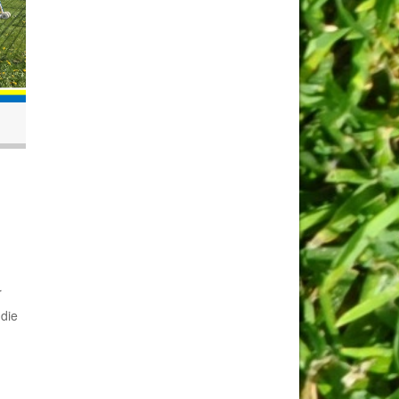
r
 die