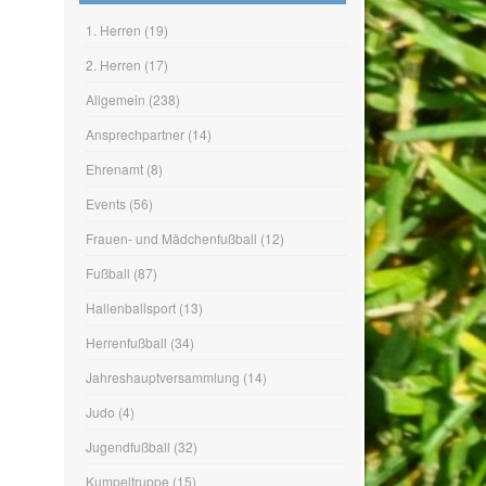
KATEGORIEN
1. Herren
(19)
2. Herren
(17)
Allgemein
(238)
Ansprechpartner
(14)
Ehrenamt
(8)
Events
(56)
Frauen- und Mädchenfußball
(12)
Fußball
(87)
Hallenballsport
(13)
Herrenfußball
(34)
Jahreshauptversammlung
(14)
Judo
(4)