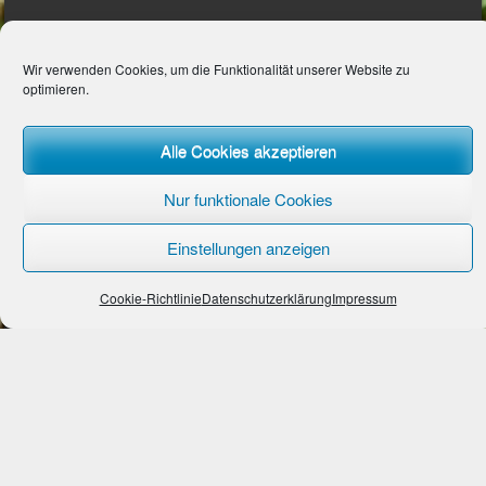
UNSERE BANKVERBINDUNG
Wir verwenden Cookies, um die Funktionalität unserer Website zu
optimieren.
Braunschweigische Landessparkasse (BLSK)
Inhaber: Turn- und Sportverein Germania Lamme e.V.
IBAN: DE62 2505 0000 0001 4721 17
Alle Cookies akzeptieren
BIC: NOLADE2HXXX
Nur funktionale Cookies
INFORMATION
Einstellungen anzeigen
Impressum
Cookie-Richtlinie
Datenschutzerklärung
Impressum
Datenschutzerklärung
Cookie-Richtlinie
© 2026 - Powered von
LENZ
MEDIA