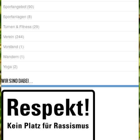
Sportangebot
(90)
Sportanlagen
(8)
Turnen & Fitness
(29)
Verein
(244)
Vorstand
(1)
Wandern
(1)
Yoga
(2)
WIR SIND DABEI…