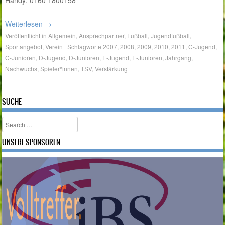
Handy: 0160 1800158
Weiterlesen
→
Veröffentlicht in
Allgemein
,
Ansprechpartner
,
Fußball
,
Jugendfußball
,
Sportangebot
,
Verein
|
Schlagworte
2007
,
2008
,
2009
,
2010
,
2011
,
C-Jugend
,
C-Junioren
,
D-Jugend
,
D-Junioren
,
E-Jugend
,
E-Junioren
,
Jahrgang
,
Nachwuchs
,
Spieler*innen
,
TSV
,
Verstärkung
SUCHE
Search
UNSERE SPONSOREN