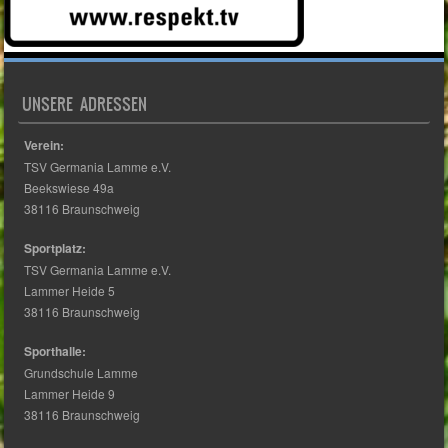
UNSERE ADRESSEN
Verein:
TSV Germania Lamme e.V.
Beekswiese 49a
38116 Braunschweig
Sportplatz:
TSV Germania Lamme e.V.
Lammer Heide 5
38116 Braunschweig
Sporthalle:
Grundschule Lamme
Lammer Heide 9
38116 Braunschweig