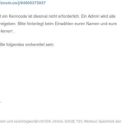
//zoom.us/j/94905373937
t ein Kenncode ist diesmal nicht erforderlich. Ein Admin wird alle
 freigeben. Bitte hinterlegt beim Einwählen euren Namen und eure
Herren“.
te folgendes vorbereitet sein:
.
rein
und verschlagwortet mit
Dirk
,
Online
,
Schütt
,
TSV
,
Workout
. Speichere den