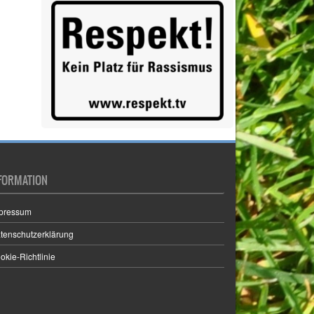
Vorstand
(1)
Wandern
(1)
Yoga
(2)
WIR SIND DABEI…
FORMATION