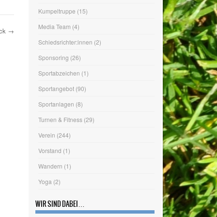
Hallenballsport
(13)
Herrenfußball
(34)
eck
→
Jahreshauptversammlung
(14)
Judo
(4)
Jugendfußball
(32)
Kumpeltruppe
(15)
Media Team
(4)
Schiedsrichter:innen
(2)
Sponsoring
(26)
Sportabzeichen
(1)
Sportangebot
(90)
Sportanlagen
(8)
Turnen & Fitness
(29)
Verein
(244)