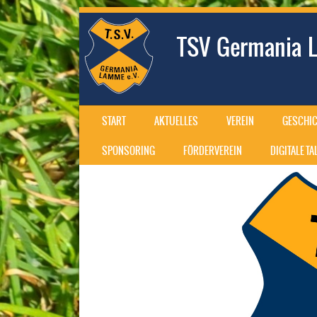
TSV Germania L
SKIP TO CONTENT
START
AKTUELLES
VEREIN
GESCHIC
MENU
SPONSORING
FÖRDERVEREIN
DIGITALE T