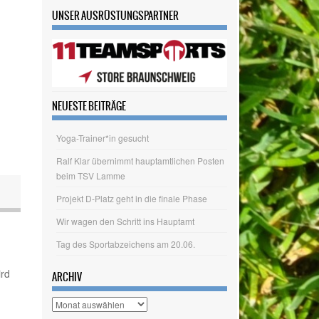
UNSER AUSRÜSTUNGSPARTNER
NEUESTE BEITRÄGE
Yoga-Trainer*in gesucht
ird
Ralf Klar übernimmt hauptamtlichen Posten
beim TSV Lamme
Projekt D-Platz geht in die finale Phase