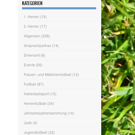
Wir wagen den Schritt ins Hauptamt
Tag des Sportabzeichens am 20.06.
ARCHIV
Archiv
KATEGORIEN
1. Herren
(19)
2. Herren
(17)
Allgemein
(238)
Ansprechpartner
(14)
Ehrenamt
(8)
Events
(56)
Frauen- und Mädchenfußball
(12)
Fußball
(87)