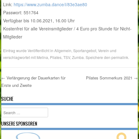
Link:
https://www.zumba.dance/i/83e3ae80
Passwort: 551764
Verfügbar bis 10.06.2021, 16.00 Uhr
Kostenfrei für alle Vereinsmitglieder / 4 Euro pro Stunde für Nicht-
Mitglieder
Eintrag wurde Veröffentlicht in
Allgemein
,
Sportangebot
,
Verein
und
verschlagwortet mit
Melina
,
Pilates
,
TSV
,
Zumba
. Speichere den
permalink
.
←
Verlängerung der Dauerkarten für
Pilates Sommerkurs 2021
→
Erste und Zweite
Post navigation
SUCHE
Search
UNSERE SPONSOREN