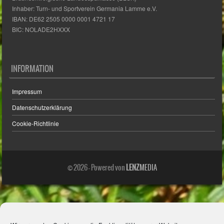
Inhaber: Turn- und Sportverein Germania Lamme e.V.
IBAN: DE62 2505 0000 0001 4721 17
BIC: NOLADE2HXXX
INFORMATION
Impressum
Datenschutzerklärung
Cookie-Richtlinie
© 2026 - Powered von
LENZ
MEDIA