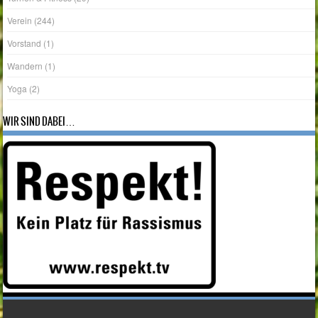
Verein
(244)
Vorstand
(1)
Wandern
(1)
Yoga
(2)
WIR SIND DABEI…