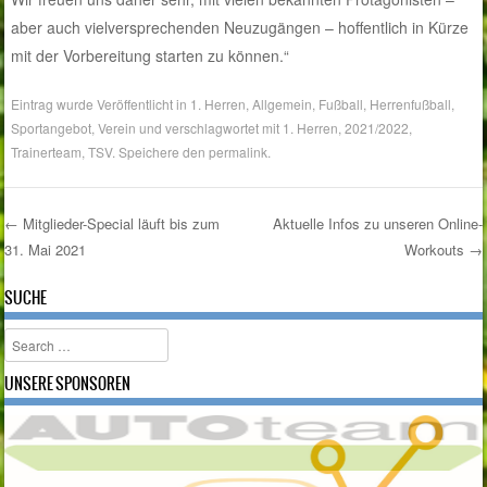
aber auch vielversprechenden Neuzugängen – hoffentlich in Kürze
mit der Vorbereitung starten zu können.“
Eintrag wurde Veröffentlicht in
1. Herren
,
Allgemein
,
Fußball
,
Herrenfußball
,
Sportangebot
,
Verein
und verschlagwortet mit
1. Herren
,
2021/2022
,
Trainerteam
,
TSV
. Speichere den
permalink
.
←
Mitglieder-Special läuft bis zum
Aktuelle Infos zu unseren Online-
31. Mai 2021
Workouts
→
Post navigation
SUCHE
Search
UNSERE SPONSOREN