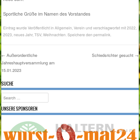
Sportliche Grüße im Namen des Vorstandes
Eintrag wurde Veröffentlicht in
Allgemein
,
Verein
und verschlagwortet mit
2022
,
2023
,
neues Jahr
,
TSV
,
Weihnachten
. Speichere den
permalink
.
←
Außerordentliche
Schiedsrichter gesucht
→
Jahreshauptversammlung am
Post navigation
15.01.2023
SUCHE
Search
UNSERE SPONSOREN