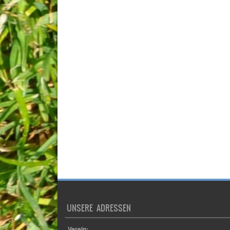
UNSERE ADRESSEN
Verein:
TSV Germania Lamme e.V.
Beekswiese 49a
38116 Braunschweig
Sportplatz:
TSV Germania Lamme e.V.