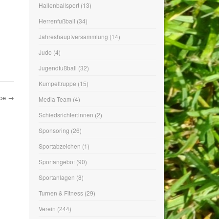
Kumpeltruppe
(15)
Media Team
(4)
Schiedsrichter:innen
(2)
Sponsoring
(26)
Sportabzeichen
(1)
Sportangebot
(90)
ppe
→
Sportanlagen
(8)
Turnen & Fitness
(29)
Verein
(244)
Vorstand
(1)
Wandern
(1)
Yoga
(2)
WIR SIND DABEI…