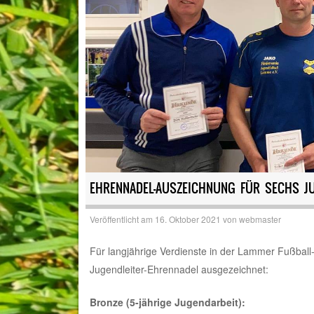
EHRENNADEL-AUSZEICHNUNG FÜR SECHS J
Veröffentlicht am
16. Oktober 2021
von
webmaster
Für langjährige Verdienste in der Lammer Fußball
Jugendleiter-Ehrennadel ausgezeichnet:
Bronze (5-jährige Jugendarbeit):