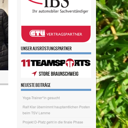
UNSER AUSRÜSTUNGSPARTNER
NEUESTE BEITRÄGE
Yoga-Trainer*in gesucht
Ralf Klar übernimmt hauptamtlichen Posten
beim TSV Lamme
Projekt D-Platz geht in die finale Phase
Wir wagen den Schritt ins Hauptamt
Tag des Sportabzeichens am 20.06.
ARCHIV
Archiv