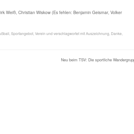
Dirk Weiß, Christian Wiskow (Es fehlen: Benjamin Geismar, Volker
ußball
,
Sportangebot
,
Verein
und verschlagwortet mit
Auszeichnung
,
Danke
,
Neu beim TSV: Die sportliche Wandergru