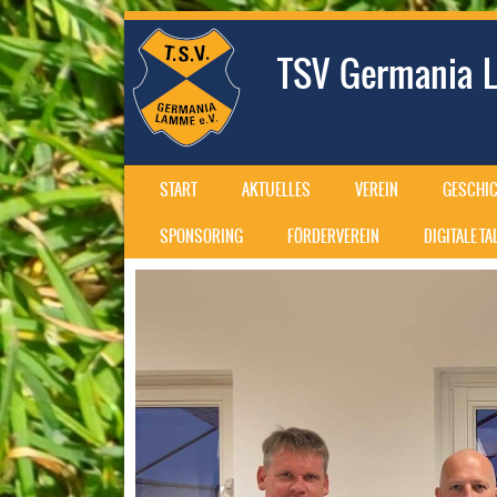
TSV Germania L
SKIP TO CONTENT
START
AKTUELLES
VEREIN
GESCHIC
MENU
SPONSORING
FÖRDERVEREIN
DIGITALE T