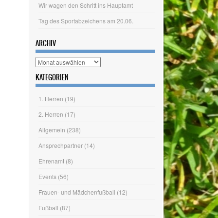
KATEGORIEN
1. Herren
(19)
2. Herren
(17)
Allgemein
(238)
Ansprechpartner
(14)
Ehrenamt
(8)
Events
(56)
Frauen- und Mädchenfußball
(12)
Fußball
(87)
Hallenballsport
(13)
Herrenfußball
(34)
Jahreshauptversammlung
(14)
Judo
(4)
Jugendfußball
(32)