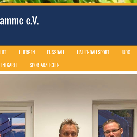
amme e.V.
HTE
1. HERREN
FUSSBALL
HALLENBALLSPORT
JUDO
ALENTKARTE
SPORTABZEICHEN