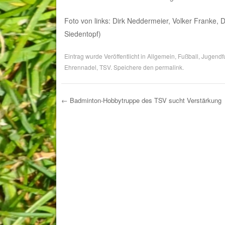
Foto von links: Dirk Neddermeier, Volker Franke, 
Siedentopf)
Eintrag wurde Veröffentlicht in
Allgemein
,
Fußball
,
Jugendf
Ehrennadel
,
TSV
. Speichere den
permalink
.
←
Badminton-Hobbytruppe des TSV sucht Verstärkung
Post navigation