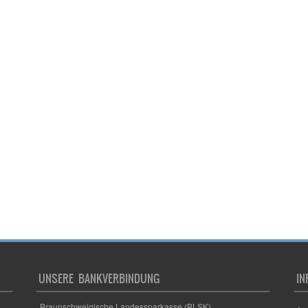
UNSERE BANKVERBINDUNG
IN
Braunschweigische Landessparkasse (BLSK)
Im
Inhaber: Turn- und Sportverein Germania Lamme e.V.
Da
IBAN: DE62 2505 0000 0001 4721 17
BIC: NOLADE2HXXX
Co