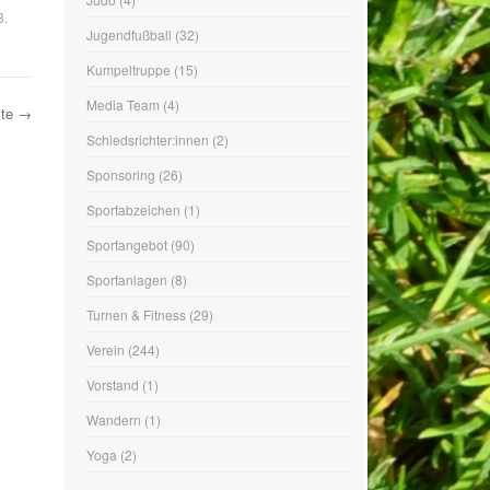
3.
Fußball
(87)
Hallenballsport
(13)
Herrenfußball
(34)
ite
→
Jahreshauptversammlung
(14)
Judo
(4)
Jugendfußball
(32)
Kumpeltruppe
(15)
Media Team
(4)
Schiedsrichter:innen
(2)
Sponsoring
(26)
Sportabzeichen
(1)
Sportangebot
(90)
Sportanlagen
(8)
Turnen & Fitness
(29)