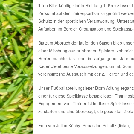
ihren Blick künftig klar in Richtung 1. Kreisklasse
Personal auf der Trainerposition fortgeführt werd
Schultz in der sportlichen Verantwortung. Unterstü
Aufgaben im Bereich Organisation und Spieltagsp
Bis zum Abbruch der laufenden Saison blieb unser
einer Mischung aus erfahrenen Spielern, zahlrei
Herren machte das Team im vergangenen Jahr auch 
Kader bietet beste Voraussetzungen, um ab Somme
vereinsinterne Austausch mit der 2. Herren und der
Unser Fußballabteilungsleiter Björn Adlung ergänz
einer für diese Spielklasse beispiellosen Training
Engagement vom Trainer ist in dieser Spielklasse se
zu starten und sind überzeugt, die gesetzten Ziele
Foto von Julian Köchy: Sebastian Schultz (links), L