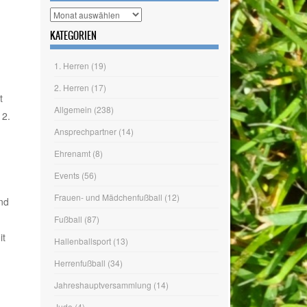
Projekt D-Platz geht in die finale Phase
Wir wagen den Schritt ins Hauptamt
Tag des Sportabzeichens am 20.06.
ARCHIV
t
Archiv
 2.
KATEGORIEN
1. Herren
(19)
2. Herren
(17)
nd
Allgemein
(238)
Ansprechpartner
(14)
it
Ehrenamt
(8)
Events
(56)
Frauen- und Mädchenfußball
(12)