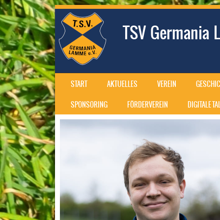
TSV Germania L
SKIP TO CONTENT
START
AKTUELLES
VEREIN
GESCHIC
MENU
SPONSORING
FÖRDERVEREIN
DIGITALE T