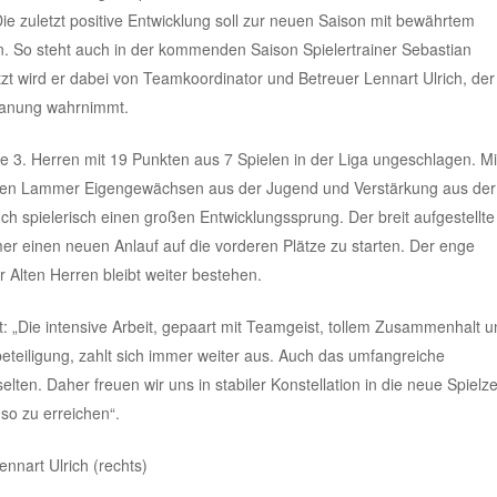
. Die zuletzt positive Entwicklung soll zur neuen Saison mit bewährtem
en. So steht auch in der kommenden Saison Spielertrainer Sebastian
tzt wird er dabei von Teamkoordinator und Betreuer Lennart Ulrich, der
lanung wahrnimmt.
e 3. Herren mit 19 Punkten aus 7 Spielen in der Liga ungeschlagen. Mi
chen Lammer Eigengewächsen aus der Jugend und Verstärkung aus der
spielerisch einen großen Entwicklungssprung. Der breit aufgestellte
r einen neuen Anlauf auf die vorderen Plätze zu starten. Der enge
 Alten Herren bleibt weiter bestehen.
t: „Die intensive Arbeit, gepaart mit Teamgeist, tollem Zusammenhalt u
sbeteiligung, zahlt sich immer weiter aus. Auch das umfangreiche
lten. Daher freuen wir uns in stabiler Konstellation in die neue Spielze
 so zu erreichen“.
ennart Ulrich (rechts)