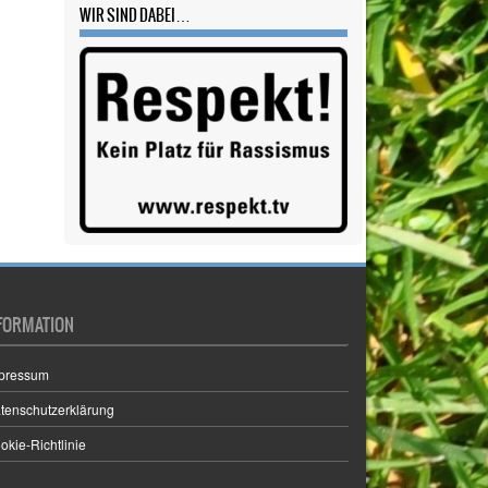
Verein
(244)
Vorstand
(1)
Wandern
(1)
Yoga
(2)
WIR SIND DABEI…
FORMATION