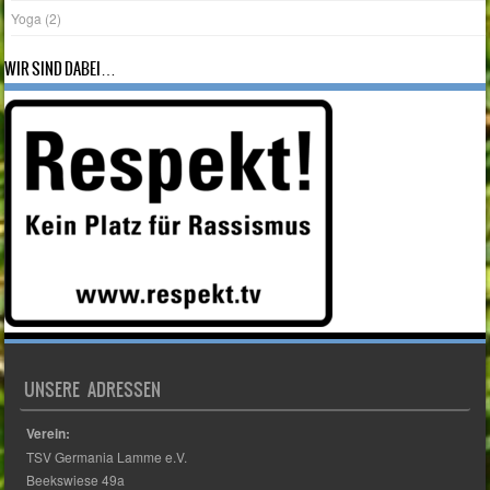
WIR SIND DABEI…
UNSERE ADRESSEN
Verein:
TSV Germania Lamme e.V.
Beekswiese 49a
38116 Braunschweig