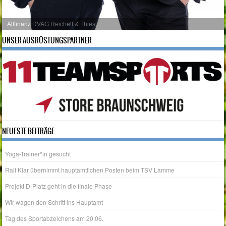
UNSER AUSRÜSTUNGSPARTNER
NEUESTE BEITRÄGE
Yoga-Trainer*in gesucht
Ralf Klar übernimmt hauptamtlichen Posten beim TSV Lamme
Projekt D-Platz geht in die finale Phase
Wir wagen den Schritt ins Hauptamt
Tag des Sportabzeichens am 20.06.
ARCHIV