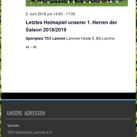
e
t
a
2. Juni 2019 um 14:00
-
17:00
u
Letztes Heimspiel unserer 1. Herren der
r
l
Saison 2018/2019
n
Sportplatz TSV Lamme
Lammer Heide 5, BS-Lamme
v
t
g
4€ – 6€
o
u
A
n
n
n
s
V
g
i
e
e
c
UNSERE ADRESSEN
r
h
n
Verein:
TSV Germania Lamme e.V.
t