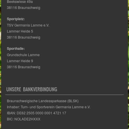
a
S
Beekswiese 49a
38116 Braunschweig
e
n
u
Sportplatz:
n
TSV Germania Lamme e.V.
s
Lammer Heide 5
c
-
38116 Braunschweig
N
t
h
Sporthalle:
Grundschule Lamme
a
a
Lammer Heide 9
e
38116 Braunschweig
v
l
u
i
UNSERE BANKVERBINDUNG
g
t
n
Braunschweigische Landessparkasse (BLSK)
a
u
Inhaber: Turn- und Sportverein Germania Lamme e.V.
d
IBAN: DE62 2505 0000 0001 4721 17
t
BIC: NOLADE2HXXX
n
A
i