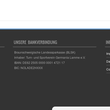
UNSERE BANKVERBINDUNG
IN
Braunschweigische Landessparkasse (BLSK)
Im
Inhaber: Turn- und Sportverein Germania Lamme e.V.
Da
IBAN: DE62 2505 0000 0001 4721 17
BIC: NOLADE2HXXX
Co