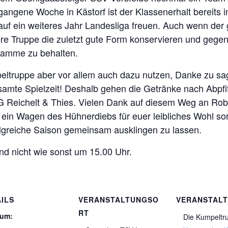
ngene Woche in Kästorf ist der Klassenerhalt bereits 
h auf ein weiteres Jahr Landesliga freuen. Auch wenn de
re Truppe die zuletzt gute Form konservieren und gege
 Lamme zu behalten.
peltruppe aber vor allem auch dazu nutzen, Danke zu sa
samte Spielzeit! Deshalb gehen die Getränke nach Abpfi
VAG Reichelt & Thies. Vielen Dank auf diesem Weg an Ro
s, ein Wagen des Hühnerdiebs für euer leibliches Wohl s
olgreiche Saison gemeinsam ausklingen zu lassen.
nd nicht wie sonst um 15.00 Uhr.
ILS
VERANSTALTUNGSO
VERANSTAL
RT
tum:
Die Kumpeltr