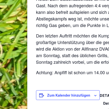
Gast. Nach dem aufregenden 4:4 verga
kann a
lso befreit aufspielen und sic
Abstiegskampfs weg ist, möchte unse
richtig Gas geben, um die Punkte in
Den letzten Auftritt möchten die Kum
großartige Unterstützung über die ge
wird die Aktion von der Allfinanz D
am Sonntag, statt des üblichen Grill
Sonntag zahlreich vorbei, um die erf
Achtung: Anpfiff ist schon um 14.00 u
Zum Kalender hinzufügen
DETA
Da