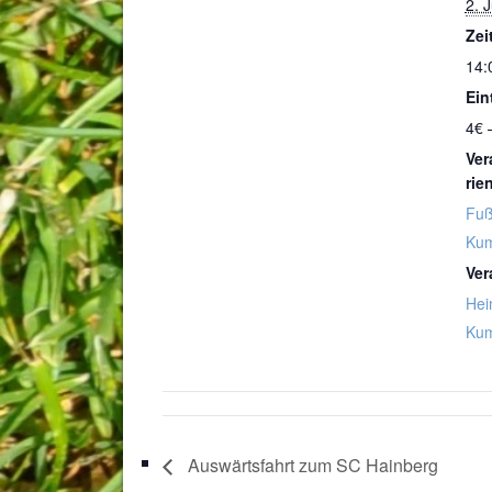
2. 
Zei
14:
Eint
4€ 
Ver
rie
Fuß
Kum
Ver
Hei
Kum
Auswärtsfahrt zum SC Hainberg