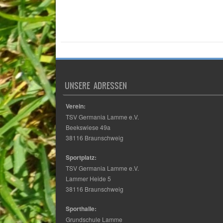
UNSERE ADRESSEN
Verein:
TSV Germania Lamme e.V.
Beekswiese 49a
38116 Braunschweig
Sportplatz:
TSV Germania Lamme e.V.
Lammer Heide 5
38116 Braunschweig
Sporthalle:
Grundschule Lamme