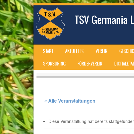
TSV Germania L
SKIP TO CONTENT
START
AKTUELLES
VEREIN
GESCHIC
MENU
SPONSORING
FÖRDERVEREIN
DIGITALE T
« Alle Veranstaltungen
Diese Veranstaltung hat bereits stattgefunde