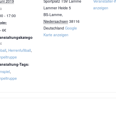
Juni 2019
Sportplatz TSV Lamme
Veranstalter-
Lammer Heide 5
anzeigen
t:
BS-Lamme
,
00 - 17:00
Niedersachsen
38116
ritt:
Deutschland
Google
– 6€
Karte anzeigen
anstaltungskatego
n:
ball
,
Herrenfußball
,
peltruppe
anstaltung-Tags:
mspiel
,
peltruppe