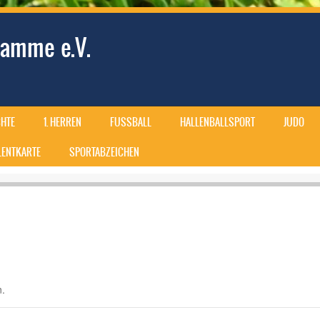
amme e.V.
HTE
1. HERREN
FUSSBALL
HALLENBALLSPORT
JUDO
ALENTKARTE
SPORTABZEICHEN
n.